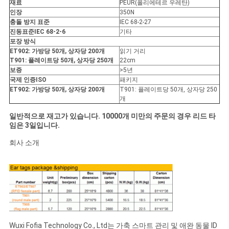
재료
PEUR(폴리에테르 우레탄)
인장
350N
충돌 방지 표준
IEC 68-2-27
진동
표준
IEC 68-2-6
기타
포장 방식
ET902: 가방당 50개, 상자당 200개
읽기 거리
T901: 플레이트당 50개, 상자당 250개
22cm
보증
>5년
국제 인증
ISO
패키지
ET902: 가방당 50개, 상자당 200개
T901: 플레이트당 50개, 상자당 250
개
일반적으로 재고가 있습니다. 10000개 미만의 주문의 경우 리드 타
임은 3일입니다.
회사 소개
Wuxi Fofia Technology Co., Ltd는 가축 스마트 관리 및 애완 동물 ID