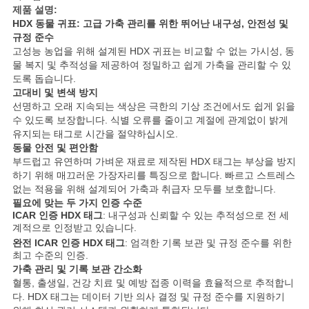
스
제품 설명:
HDX 동물 귀표: 고급 가축 관리를 위한 뛰어난 내구성, 안전성 및
규정 준수
고성능 농업을 위해 설계된 HDX 귀표는 비교할 수 없는 가시성, 동
인
물 복지 및 추적성을 제공하여 정밀하고 쉽게 가축을 관리할 수 있
도록 돕습니다.
용
고대비 및 변색 방지
선명하고 오래 지속되는 색상은 극한의 기상 조건에서도 쉽게 읽을
문
수 있도록 보장합니다. 식별 오류를 줄이고 계절에 관계없이 밝게
유지되는 태그로 시간을 절약하십시오.
을
동물 안전 및 편안함
부드럽고 유연하며 가벼운 재료로 제작된 HDX 태그는 부상을 방지
요
하기 위해 매끄러운 가장자리를 특징으로 합니다. 빠르고 스트레스
없는 적용을 위해 설계되어 가축과 취급자 모두를 보호합니다.
구
필요에 맞는 두 가지 인증 수준
ICAR 인증 HDX 태그
: 내구성과 신뢰할 수 있는 추적성으로 전 세
하
계적으로 인정받고 있습니다.
완전 ICAR 인증 HDX 태그
: 엄격한 기록 보관 및 규정 준수를 위한
세
최고 수준의 인증.
가축 관리 및 기록 보관 간소화
요
혈통, 출생일, 건강 치료 및 예방 접종 이력을 효율적으로 추적합니
다. HDX 태그는 데이터 기반 의사 결정 및 규정 준수를 지원하기