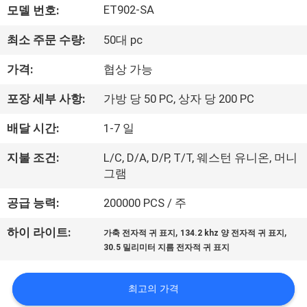
ET902-SA
모델 번호:
리
최소 주문 수량:
50대 pc
에
가격:
협상 가능
대
하
포장 세부 사항:
가방 당 50 PC, 상자 당 200 PC
여
배달 시간:
1-7 일
지불 조건:
L/C, D/A, D/P, T/T, 웨스턴 유니온, 머니
공
그램
장
공급 능력:
200000 PCS / 주
여
,
,
하이 라이트:
가축 전자적 귀 표지
134.2 khz 양 전자적 귀 표지
30.5 밀리미터 지름 전자적 귀 표지
행
최고의 가격