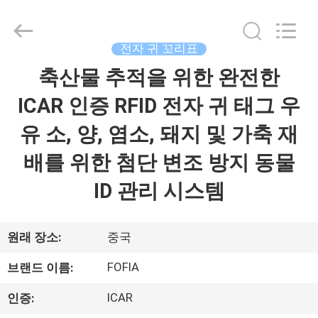
supplier.
Copyright
©
2017
-
전자 귀 꼬리표
2026
Wuxi
Fofia
축산물 추적을 위한 완전한
집
Technology
Co.,
Ltd.
ICAR 인증 RFID 전자 귀 태그 우
All
Rights
제
Reserved.
유 소, 양, 염소, 돼지 및 가축 재
품
배를 위한 첨단 변조 방지 동물
ID 관리 시스템
동
영
원래 장소:
중국
상
FOFIA
브랜드 이름:
ICAR
인증:
우