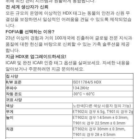
위해 최신 관리 시스템과 원활하게 통합됩니다.
사
전 세계 생산자가 신뢰
모든 규모의 운영에 이상적인 HDX 태그는 동물의 안전과 신원 무
이
결성을 보장하면서 일상적인 어려움을 견딜 수 있도록 제작되었습
니다.
트
FOFIA를 선택하는 이유?
23년 이상의 경험과 거의 100개국에 진출하여 글로벌 전문 지식과
맵
품질에 대한 헌신을 바탕으로 신뢰할 수 있는 가축 솔루션을 제공
합니다.
지금 HDX로 업그레이드하세요!
ICAR 및 완전 ICAR 인증 태그 옵션을 살펴보세요. 자세한 내용을
PRIVACY
알아보거나 주문하려면 지금 문의하세요.
POLICY
칩 사양
R/W 표준
ISO11784/5 HDX
주파수
134.2KHz
작동 온도
-30°C ~ 60°C
귀표 사양
색상
노란색(다른 색상 사용자 정의 가능)
무게
ET902의 경우 6.5g, T901의 경우 2g
높이
ET902의 경우 14.5mm ± 0.3mm,
T901의 경우 22.5mm ± 0.3mm
직경
ET902의 경우 30mm ± 0.3mm,
T901의 경우 28 ± 0.5mm