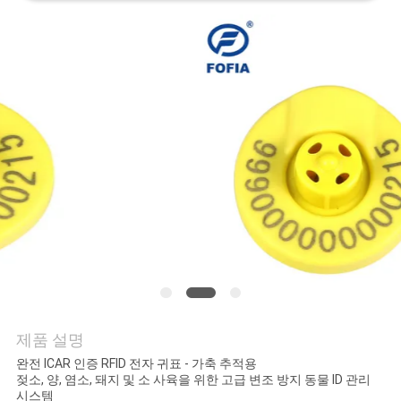
품
질
관
리
연
락
주
세
요
제품 설명
완전 ICAR 인증 RFID 전자 귀표 - 가축 추적용
뉴
젖소, 양, 염소, 돼지 및 소 사육을 위한 고급 변조 방지 동물 ID 관리
시스템