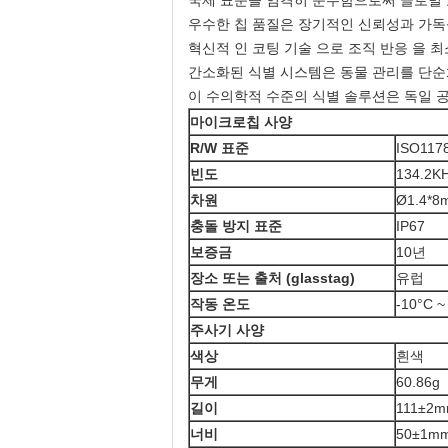
국제 표준을 엄격히 준수함으로써 글로벌
우수한 칩 품질은 장기적인 신뢰성과 가독
혁신적 인 코팅 기술 으로 조직 반응 을 
간소화된 식별 시스템은 동물 관리를 단순
이 수의학적 수준의 식별 솔루션은 독일 
마이크로칩 사양
R/W 표준
ISO117
빈도
134.2K
차원
Ø1.4*8
충돌 방지 표준
IP67
보증금
10년
장소 또는 출처 (glasstag)
유럽
작동 온도
-10°C ~
주사기 사양
색상
흰색
무게
60.86g
길이
111±2
너비
50±1m