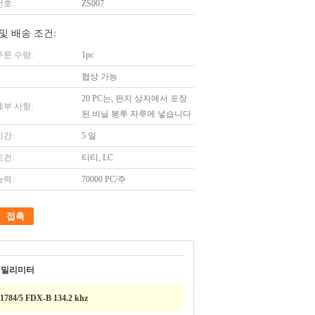
번호:
ZS007
및 배송 조건:
주문 수량:
1pc
협상 가능
20 PC는, 판지 상자에서 포장
세부 사항:
된 비닐 봉투 자루에 넣습니다
시간:
5 일
조건:
티티, LC
능력:
70000 PC/주
접촉
*8 밀리미터
1784/5 FDX-B 134.2 khz