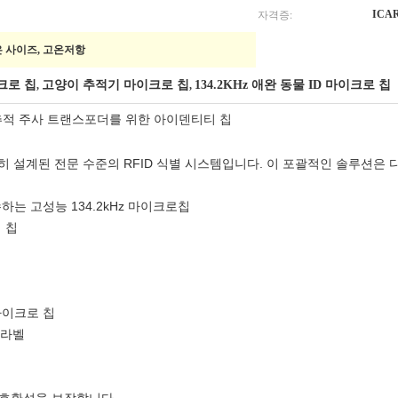
자격증:
ICA
은 사이즈, 고온저항
크로 칩
고양이 추적기 마이크로 칩
134.2KHz 애완 동물 ID 마이크로 칩
,
,
z 개 추적 주사 트랜스포더를 위한 아이덴티티 칩
별히 설계된 전문 수준의 RFID 식별 시스템입니다. 이 포괄적인 솔루션은
 준수하는 고성능 134.2kHz 마이크로칩
 칩
마이크로 칩
 라벨