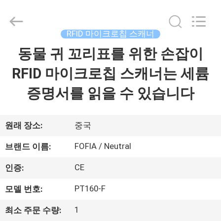
supplier.
Copyright
©
2017
-
RFID 마이크로칩 스캐너
2026
Wuxi
Fofia
동물 귀 꼬리표를 위한 손잡이
집
Technology
Co.,
Ltd.
RFID 마이크로칩 스캐너는 세륨
All
Rights
제
Reserved.
증명서를 읽을 수 있습니다
품
원래 장소:
중국
동
FOFIA / Neutral
브랜드 이름:
영
CE
인증:
상
PT160-F
모델 번호:
1
최소 주문 수량:
우