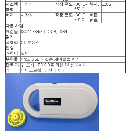
스
시스템
내장식
저장 온도
-30' C-
북서.
110g
65' Ｃ
클럭
버저
내장식
작동 온도
-30' C-
버튼
1
50' Ｃ
번호
인
다른 사람
표준을
ISO11784/5 FDX-B, ID64
용
읽기
국제적
CE 로에스
문
인증
개런티
일년
을
부속물
박스, USB 연결용 케이블을 싸기
판독 거
귀 표지 : FDX-B를 위한 13 센티미터
요
리
마이크로칩 : 7 센티미터
구
하
세
요