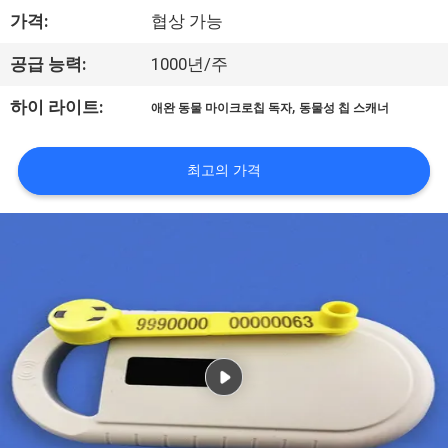
가격:
협상 가능
리
에
공급 능력:
1000년/주
대
,
하이 라이트:
애완 동물 마이크로칩 독자
동물성 칩 스캐너
하
최고의 가격
여
공
장
여
행