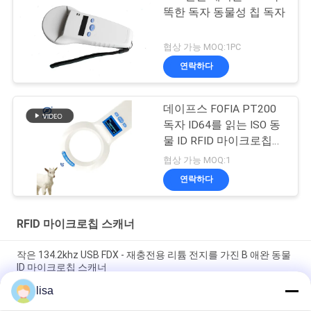
똑한 독자 동물성 칩 독자
협상 가능 MOQ:1PC
연락하다
데이프스 FOFIA PT200
독자 ID64를 읽는 ISO 동
물 ID RFID 마이크로칩
스캐너
협상 가능 MOQ:1
연락하다
RFID 마이크로칩 스캐너
작은 134.2khz USB FDX - 재충전용 리튬 전지를 가진 B 애완 동물
ID 마이크로칩 스캐너
lisa
가축 / 애완 식별을 위한 134.2대 킬로 헤르츠 RFID 마이크로칩 동
물 스캐너