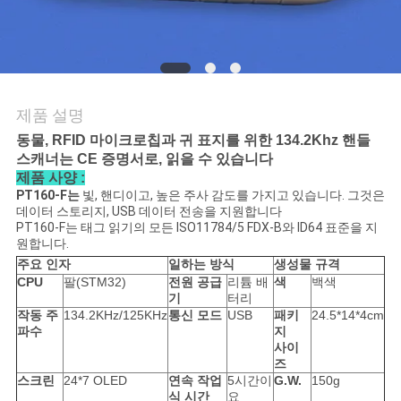
품
질
관
리
제품 설명
동물, RFID 마이크로칩과 귀 표지를 위한 134.2Khz 핸들
스캐너는 CE 증명서로, 읽을 수 있습니다
연
제품 사양 :
PT160-F는
빛, 핸디이고, 높은 주사 감도를 가지고 있습니다. 그것은
락
데이터 스토리지, USB 데이터 전송을 지원합니다
PT160-F는 태그 읽기의 모든 ISO11784/5 FDX-B와 ID64 표준을 지
주
원합니다.
주요 인자
일하는 방식
생성물 규격
세
CPU
팔(STM32)
전원 공급
리튬 배
색
백색
기
터리
요
작동 주
134.2KHz/125KHz
통신 모드
USB
패키
24.5*14*4cm
파수
지
사이
즈
뉴
스크린
24*7 OLED
연속 작업
5시간이
G.W.
150g
식 시간
요