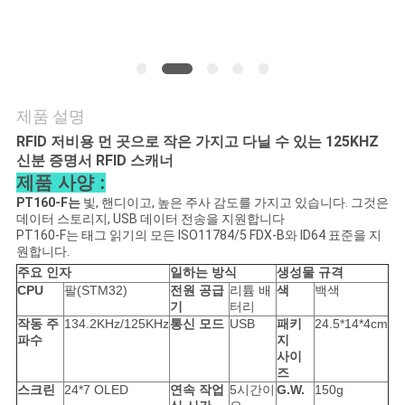
품
질
관
리
제품 설명
RFID 저비용 먼 곳으로 작은 가지고 다닐 수 있는 125KHZ
신분 증명서 RFID 스캐너
연
제품 사양 :
락
PT160-F는
빛, 핸디이고, 높은 주사 감도를 가지고 있습니다. 그것은
데이터 스토리지, USB 데이터 전송을 지원합니다
PT160-F는 태그 읽기의 모든 ISO11784/5 FDX-B와 ID64 표준을 지
주
원합니다.
주요 인자
일하는 방식
생성물 규격
세
CPU
팔(STM32)
전원 공급
리튬 배
색
백색
기
터리
요
작동 주
134.2KHz/125KHz
통신 모드
USB
패키
24.5*14*4cm
파수
지
사이
즈
뉴
스크린
24*7 OLED
연속 작업
5시간이
G.W.
150g