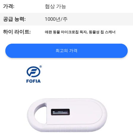
가격:
협상 가능
리
에
공급 능력:
1000년/주
대
,
하이 라이트:
애완 동물 마이크로칩 독자
동물성 칩 스캐너
하
최고의 가격
여
공
장
여
행