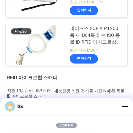
협상 가능 MOQ:1PC
연락하다
데이프스 FOFIA PT200
독자 ID64를 읽는 ISO 동
물 ID RFID 마이크로칩
스캐너
협상 가능 MOQ:1
연락하다
RFID 마이크로칩 스캐너
작은 134.2khz USB FDX - 재충전용 리튬 전지를 가진 B 애완 동물
ID 마이크로칩 스캐너
lisa
가축 / 애완 식별을 위한 134.2대 킬로 헤르츠 RFID 마이크로칩 동
물 스캐너
1:50 PM
소형 ICAR는 애완 동물 Rfid 독자 동물성 마이크로칩 읽는
134.2khz LF를 증명했습니다