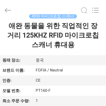
supplier.
Copyright
©
2017
-
RFID 마이크로칩 스캐너
2026
Wuxi
Fofia
애완 동물을 위한 직업적인 장
집
Technology
Co.,
Ltd.
거리 125KHZ RFID 마이크로칩
All
Rights
제
Reserved.
스캐너 휴대용
품
원래 장소:
중국
동
FOFIA / Neutral
브랜드 이름:
영
CE
인증:
상
PT160-F
모델 번호:
1
최소 주문 수량:
우