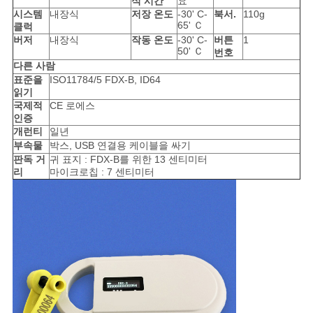
식 시간
요
스
시스템
내장식
저장 온도
-30' C-
북서.
110g
65' Ｃ
클럭
버저
내장식
작동 온도
-30' C-
버튼
1
50' Ｃ
인
번호
다른 사람
표준을
ISO11784/5 FDX-B, ID64
용
읽기
국제적
CE 로에스
문
인증
개런티
일년
을
부속물
박스, USB 연결용 케이블을 싸기
판독 거
귀 표지 : FDX-B를 위한 13 센티미터
요
리
마이크로칩 : 7 센티미터
구
하
세
요