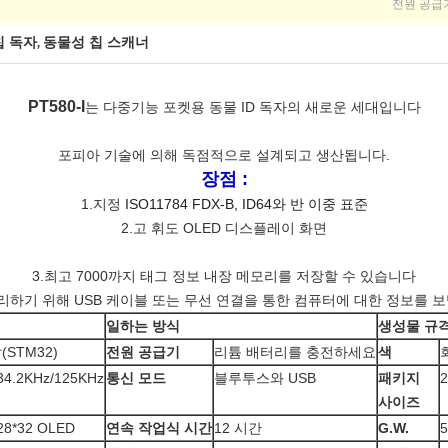
전원 공급
칩 독자
동물성 칩 스캐너
,
PT580-I
는 다중기능 포켓용 동물 ID 독자의 새로운 세대입니다
포피아 기술에 의해 독점적으로 설계되고 생산됩니다.
장점 :
1.지정
ISO11784 FDX-B, ID64와 반 이중 표준
2.고 휘도 OLED 디스플레이 화면
3.최고 7000까지 태그 정보 내장 메모리를 저장할 수 있습니다
관리하기 위해 USB 케이블 또는 무선 연결을 통한 컴퓨터에 대한 정보를 보
일하는 방식
생성물 규
(STM32)
전원 공급기
리튬 배터리를 충전하세요
색
34.2KHz/125KHz
통신 모드
블루투스와 USB
패키지
2
사이즈
28*32 OLED
연속 작업식 시간
12 시간
G.W.
5