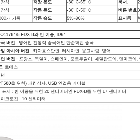
내장식
저장 온도
-30' C-65' Ｃ
북서.
2
내장식
작동 온도
-30' C-50' Ｃ
버튼 번호
3
000개 기록
작동 습도
5%~90%
표시등
SO11784/5 FDX-B와 반 이중, ID64
국 버전
: 영어인 전통적 중국어인 단순화된 중국
앙 아시아 버전
: 카자흐스탄인, 러시아인, 몽고사람, 영어
럽 버전 :
프랑스, 독일이, 스페인이, 포르투갈이, 네덜란드이, 덴마크이,
E, 로에스
일년
PT580을 위한) 패킹상자, USB 연결용 케이블
 표지 : 반 이중을 위한 20 센티미터인 FDX-B를 위한 17 센티미터
이크로칩 : 10 센티미터