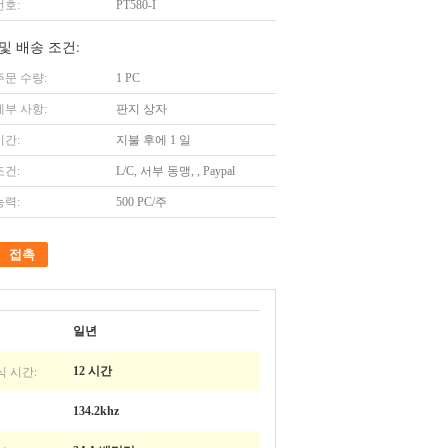
번호:
PT580-I
및 배송 조건:
주문 수량:
1 PC
세부 사항:
판지 상자
시간:
지불 후에 1 일
조건:
L/C, 서부 동맹, , Paypal
능력:
500 PC/주
접촉
일년
 시간:
12 시간
134.2khz