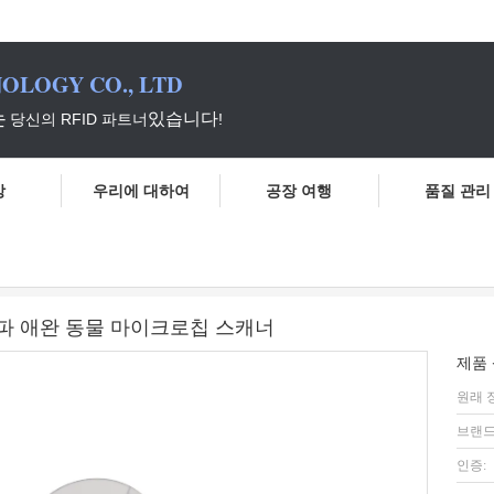
OLOGY CO., LTD
는
있습니다
당신의 RFID 파트너
!
상
우리에 대하여
공장 여행
품질 관리
너
134.2Khz 장거리를 위한 소형 저주파 애완 동물 마이크로칩 스캐너
저주파 애완 동물 마이크로칩 스캐너
제품 
원래 
브랜드
인증: