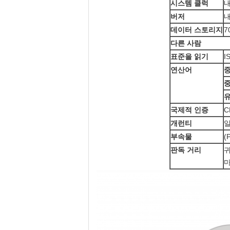
시스템 클럭
버저
데이터 스토리지
7
다른 사람
표준을 읽기
I
연산어
중
중
유
국제적 인증
C
개런티
부속물
(
판독 거리
귀
마