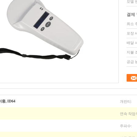
모델 
결제 
최소 
포장 
배달 
지불 
공급 
개런티:
 이중, ID64
연속 작업식
주파수: