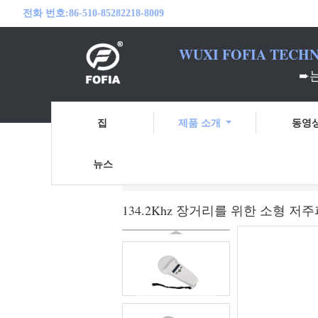
전화 번호:
86-510-85282218-8009
WUXI FOFIA TECHN
➨
집
제품 소개
동영
뉴스
홈
제품 소개
RFID 마이크로칩 스캐
134.2Khz 장거리를 위한 소형 