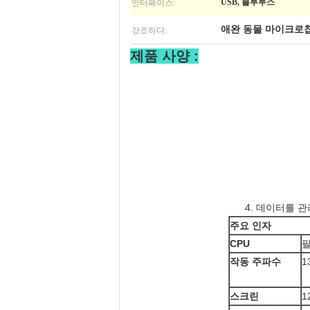
인터페이스:
USB, 블루투스
강조하다:
애완 동물 마이크로
제품 사양 :
4. 데이터를 
주요 인자
CPU
팔
작동 주파수
1
스크린
1