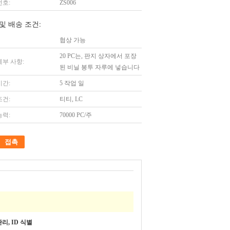
번호:
ZS006
및 배송 조건:
협상 가능
20 PC는, 판지 상자에서 포장
세부 사항:
된 비닐 봉투 자루에 넣습니다
시간:
5 작업 일
조건:
티티, LC
능력:
70000 PC/주
접촉
리, ID 식별