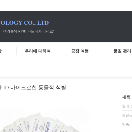
OLOGY CO., LTD
 파트너가 되세요!
상
우리에 대하여
공장 여행
품질 관리
칩
2.12*12mm 글라스 자동응답기 애완 ID 마이크로칩 동물적 식별
애완 ID 마이크로칩 동물적 식별
제품 
원래 
브랜드
인증: