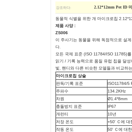
강조하다:
2.12*12mm Pet I
동물적 식별을 위한
개 마이크로칩 2.12
제품 사양 :
ZS006
이 주사기는 동물을 위해 독점적으로 설계됩
다.
모든 국제 표준 (ISO 11784/ISO 1178
읽기 / 기록 능력으로 품질 유럽 칩을 달
빛, 핸디와 다른 비슷한 모델들과 비교하는
마이크로칩 상술
판독/기록 표준
ISO11784/5
주파수
134.2KHz
차원
Ø1.4*8mm
충돌방지 표준
IP67
개런티
10년
저장 온도
+50' Ｃ에 대한
작동 온도
50' Ｃ에 대한 