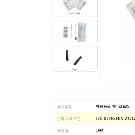
생산품명:
애완동물 마이크로칩
판독/기록 표준:
ISO 11784/5 FDX-B 134.
개런티:
10년