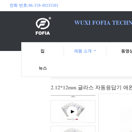
전화 번호:
86-159-49235501
WUXI FOFIA TECHN
여러분의 RFID
집
제품 소개
동영
뉴스
홈
제품 소개
애완 동물 ID 마이크로
2.12*12mm 글라스 자동응답기 