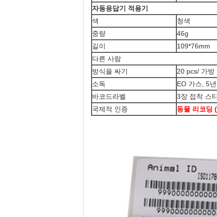
자동응답기 적용기
색
청색
중량
46g
길이
109*76mm
다른 사람
방식을 싸기
20 pcs/ 가방
소독
EO 가스, 5
바코드라벨
3장 접착 스
국제적 인증
동물 리코딩 (