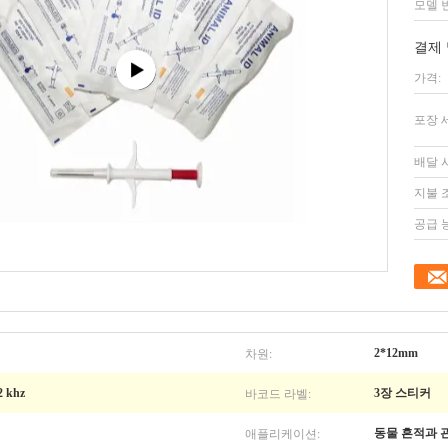
모델 
결제 
가격:
포장 
배달 
지불 
공급 
차원:
2*12mm
바코드 라벨:
2 khz
3장 스티커
애플리케이션:
동물 흔적과 관