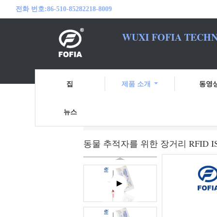
전화 번호:
86-510-85282218-8009
WUXI FOFIA TECHN
여러분의 RFID
집
제품 소개
동영
뉴스
홈
제품 소개
ISO 트랜스폰더 마이크
동물 추적자를 위한 장거리 RFID 