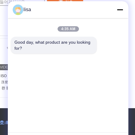
접촉
lisa
4:35 AM
Good day, what product are you looking 
for?
ISO 트랜스폰더 마이
가축 마이크로칩 주사
크로칩 134.2KHz 애
가능한 자동응답기를
완 동물 추적 마이크
위한 ISO 표준 마이크
로칩 FDX-B 동물 마
로칩 전파 식별 태그
이크로칩 주사
주사 가능한 칩 동물
마이크로칩 주사기
호:
86-510-85282218-8009