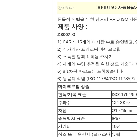
강조하다:
RFID ISO 자동응답
동물적 식별을 위한 장거리 RFID ISO 
제품 사양 :
ZS007 Ｇ
1)ICAR가 15개의 디지탈 수로 승인받고
2) 주사기와 프리로딩 마이크로칩
3) 소독된 팁과 1 회용 주사기
4) 세계의 수명 추적을 위한 선도 기술과
5) 8 1차원 바코드는 포함했습니다
6) 동물적 식별 (ISO 11784/ISO 11785
마이크로칩 상술
판독/기록 표준
ISO11784/5
주파수
134.2KHz
차원
Ø1.4*8mm
충돌방지 표준
IP67
개런티
10년
장소 또는 원산지 (글래스타
유럽