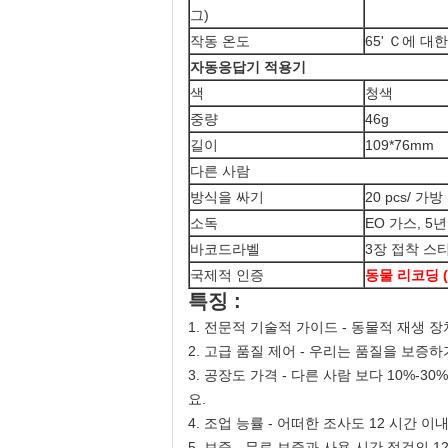
그)
작동 온도
65' Ｃ에 대한 
자동응답기 적용기
색
청색
중량
46g
길이
109*76mm
다른 사람
방식을 싸기
20 pcs/ 가방
소독
EO 가스, 5
바코드라벨
3장 접착 스
국제적 인증
동물 리코딩 (
특징 :
1. 전문적 기술적 가이드 - 동물적 재생
2. 고급 품질 제어 - 우리는 품질을 보증
3. 공장도 가격 - 다른 사람 보다 10%
요.
4. 조업 능률 - 어떠한 조사도 12 시간 
5. 보증 - 무료 보증과 사용 시간 점검의 12