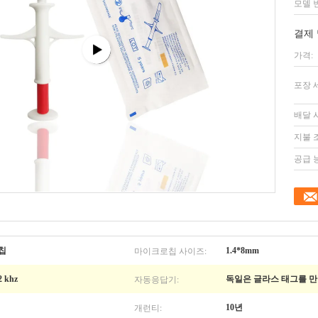
모델 
결제 
가격:
포장 
배달 
지불 
공급 
마이크로칩 사이즈:
칩
1.4*8mm
자동응답기:
2 khz
독일은 글라스 태그를 
개런티:
10년