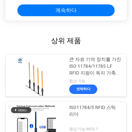
계속하다
상위 제품
큰 자료 기억 장치를 가진
ISO 11784/11785 LF
RFID 지팡이 독자 가축
꼬리표 독자
협상 가능
연락하다
ISO11784/5 RFID 스틱
리더
협상 가능 MOQ:1