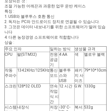
포장되는 것 :
스
조절 가능한 어깨끈과 과중한 업무 운반 케이스
특징 :
1. USB와 블루투스 호환 통신
인
2. 독자는 PC와 안드로이드 장치로 연결될 수 있습니다.
3. 그것은 데이터 내보내기를 위한 소프트웨어가 딸려 있습
용
니다
4. 다른 농장경영 소프트웨어로 적합합니다
문
상술 :
을
주요 인자
일하는 방식
생성물 규격
CPU
팔(STM32)
전원
4 AA
색
옐로우 블랙
요
공급
기
구
작동
134.2KHz/125KHz
통신
블루투
패키
79*10*10cm
주파수
모드
스와
지 사
하
USB
이즈
스크린
128*32 OLED
연속
12 시간
G.W.
1330g
세
작업
식 시
요
간
시스템
내장식
저장
-30' C-
북서.
532g