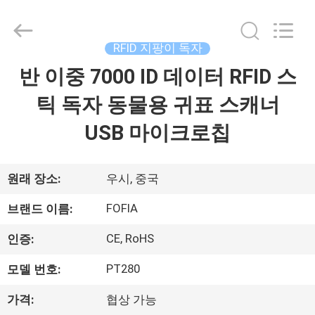
supplier.
Copyright
©
2017
-
RFID 지팡이 독자
2026
Wuxi
Fofia
반 이중 7000 ID 데이터 RFID 스
집
Technology
Co.,
Ltd.
틱 독자 동물용 귀표 스캐너
All
Rights
제
Reserved.
USB 마이크로칩
품
원래 장소:
우시, 중국
동
FOFIA
브랜드 이름:
영
CE, RoHS
인증:
상
PT280
모델 번호:
가격:
협상 가능
우