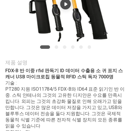
품
질
관
리
연
제품 설명
락
FDX-B 반 이중 rfid 판독기 ID 데이터 수출용 소 귀 표지 스
캐너 USB 마이크로칩 동물적 RFID 스틱 독자 7000명
주
기술 :
세
PT280 지원 ISO11784/5 FDX-B와 ID64 표준 읽기인 반 이
중. 스틱 안테나의 그것의 고유한 디지안은 수요를 만족시
요
킵니다. 외피는 그것의 초강화 물질로 인해 오래가고 믿을
만합니다. 그것은 많은 데이터 저장을 가지고 있고, USB와
블루투스 데이터 전송을 둘다 지원합니다. 그것은 국제적
동물적 식별 기준에 따른 전자적 식별 장치의 모든 종류를
뉴
읽을 수 있습니다