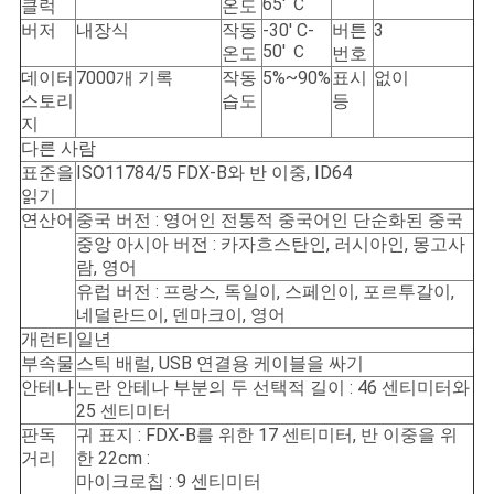
65' Ｃ
클럭
온도
사
버저
내장식
작동
-30' C-
버튼
3
50' Ｃ
온도
번호
이
데이터
7000개 기록
작동
5%~90%
표시
없이
스토리
습도
등
트
지
다른 사람
맵
표준을
ISO11784/5 FDX-B와 반 이중, ID64
읽기
연산어
중국 버전 : 영어인 전통적 중국어인 단순화된 중국
PRIVACY
중앙 아시아 버전 : 카자흐스탄인, 러시아인, 몽고사
POLICY
람, 영어
유럽 버전 : 프랑스, 독일이, 스페인이, 포르투갈이,
네덜란드이, 덴마크이, 영어
개런티
일년
부속물
스틱 배럴, USB 연결용 케이블을 싸기
안테나
노란 안테나 부분의 두 선택적 길이 : 46 센티미터와
25 센티미터
판독
귀 표지 : FDX-B를 위한 17 센티미터, 반 이중을 위
거리
한 22cm :
마이크로칩 : 9 센티미터