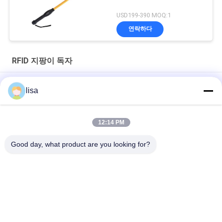
USD199-390 MOQ:1
연락하다
RFID 지팡이 독자
동물성 전자 귀 꼬리표를 위한 소형 휴대용 RFID 지팡이 독자
lisa
전문 가축 RFID 태그 리더 PT290 OLED 디스플레이 데이터 저장
장치
12:14 PM
128 * 32 OLED 스크린을 가진 휴대용 RFID 지팡이 독자 동물성 ID
Good day, what product are you looking for?
모든
ISO 트랜스폰더 마이
동물성 ID 마이크로
크로칩
칩
애완 동물 ID 마이크