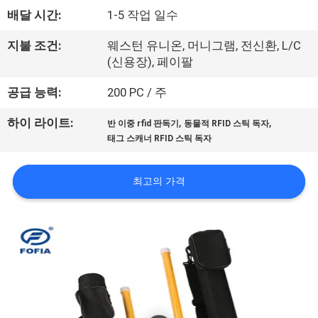
배달 시간:
1-5 작업 일수
리
에
지불 조건:
웨스턴 유니온, 머니그램, 전신환, L/C
(신용장), 페이팔
대
공급 능력:
200 PC / 주
하
,
,
하이 라이트:
반 이중 rfid 판독기
동물적 RFID 스틱 독자
여
태그 스캐너 RFID 스틱 독자
공
최고의 가격
장
여
행