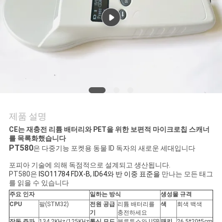
품
질
관
리
연
락
제품 설명
CE는 재충전 리튬 배터리와 PET을 위한 보편적 마이크로칩 스캐너
주
를 목록화했습니다
PT580
은 다중기능 포켓용 동물 ID 독자의 새로운 세대입니다
세
포피아 기술에 의해 독점적으로 설계되고 생산됩니다.
요
PT580은
ISO11784 FDX-B, ID64와 반 이중 표준을
만나는 모든 태그
를 읽을 수 있습니다
주요 인자
일하는 방식
생성물 규격
뉴
CPU
팔(STM32)
전원 공급
리튬 배터리를
색
회색 백색
기
충전하세요
작동 주파
134.2KHz/125KHz
통신 모드
블루투스와 USB
패키
26.5*20*5cm