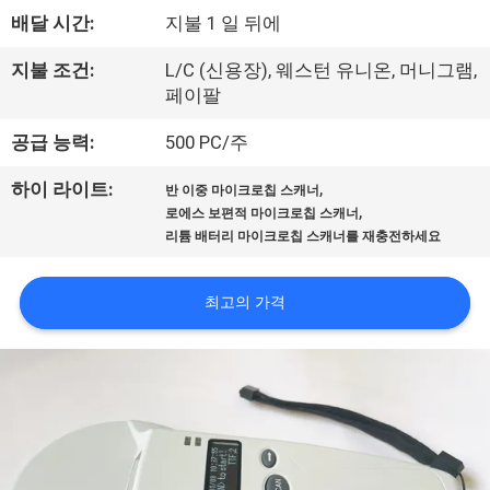
배달 시간:
지불 1 일 뒤에
리
에
지불 조건:
L/C (신용장), 웨스턴 유니온, 머니그램,
페이팔
대
공급 능력:
500 PC/주
하
,
하이 라이트:
반 이중 마이크로칩 스캐너
여
,
로에스 보편적 마이크로칩 스캐너
리튬 배터리 마이크로칩 스캐너를 재충전하세요
공
최고의 가격
장
여
행