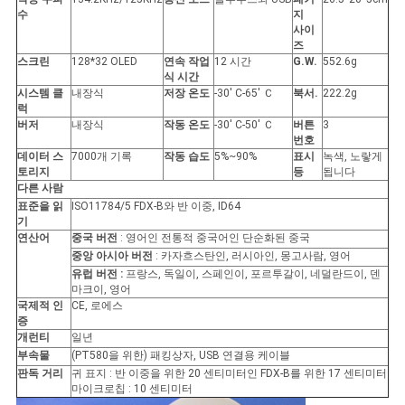
스
수
지
사이
즈
스크린
128*32 OLED
연속 작업
12 시간
G.W.
552.6g
인
식 시간
시스템 클
내장식
저장 온도
-30' C-65' Ｃ
북서.
222.2g
용
럭
버저
내장식
작동 온도
-30' C-50' Ｃ
버튼
3
문
번호
데이터 스
7000개 기록
작동 습도
5%~90%
표시
녹색, 노랗게
토리지
등
됩니다
을
다른 사람
표준을 읽
ISO11784/5 FDX-B와 반 이중, ID64
요
기
연산어
중국 버전
: 영어인 전통적 중국어인 단순화된 중국
구
중앙 아시아 버전
: 카자흐스탄인, 러시아인, 몽고사람, 영어
유럽 버전 :
프랑스, 독일이, 스페인이, 포르투갈이, 네덜란드이, 덴
하
마크이, 영어
국제적 인
CE, 로에스
세
증
개런티
일년
부속물
(PT580을 위한) 패킹상자, USB 연결용 케이블
요
판독 거리
귀 표지 : 반 이중을 위한 20 센티미터인 FDX-B를 위한 17 센티미터
마이크로칩 : 10 센티미터