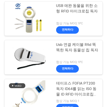
USB 애완 동물을 위한 소
형 RFID 마이크로칩 독자
협상 가능 MOQ:1PC
연락하다
Usb 연결 케이블 Rfid 똑
똑한 독자 동물성 칩 독자
협상 가능 MOQ:1PC
연락하다
데이프스 FOFIA PT200
독자 ID64를 읽는 ISO 동
물 ID RFID 마이크로칩
스캐너
협상 가능 MOQ:1