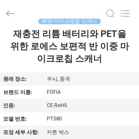
supplier.
Copyright
©
2017
-
RFID 마이크로칩 스캐너
2026
Wuxi
Fofia
재충전 리튬 배터리와 PET을
집
Technology
Co.,
Ltd.
위한 로에스 보편적 반 이중 마
All
Rights
제
Reserved.
이크로칩 스캐너
품
원래 장소:
우시, 중국
동
FOFIA
브랜드 이름:
영
CE RoHS
인증:
상
PT580
모델 번호:
포장 세부 사항:
카톤 박스
우