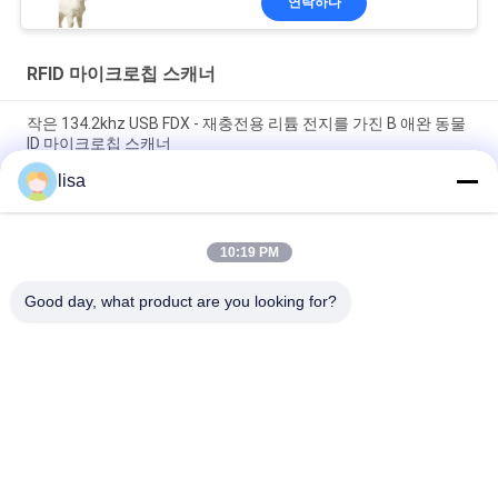
연락하다
RFID 마이크로칩 스캐너
작은 134.2khz USB FDX - 재충전용 리튬 전지를 가진 B 애완 동물
ID 마이크로칩 스캐너
lisa
가축 / 애완 식별을 위한 134.2대 킬로 헤르츠 RFID 마이크로칩 동
물 스캐너
10:19 PM
소형 ICAR는 애완 동물 Rfid 독자 동물성 마이크로칩 읽는
134.2khz LF를 증명했습니다
Good day, what product are you looking for?
모든
ISO 트랜스폰더 마이
동물성 ID 마이크로
크로칩
칩
애완 동물 ID 마이크
가축 귀 꼬리표
로칩