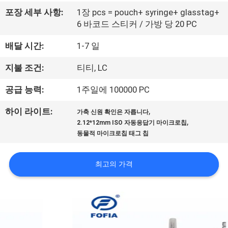
리
포장 세부 사항:
1장 pcs = pouch+ syringe+ glasstag+
6 바코드 스티커 / 가방 당 20 PC
에
배달 시간:
1-7 일
대
지불 조건:
티티, LC
하
공급 능력:
1주일에 100000 PC
여
,
하이 라이트:
가축 신원 확인은 자릅니다
,
2.12*12mm ISO 자동응답기 마이크로칩
공
동물적 마이크로칩 태그 칩
장
최고의 가격
여
행