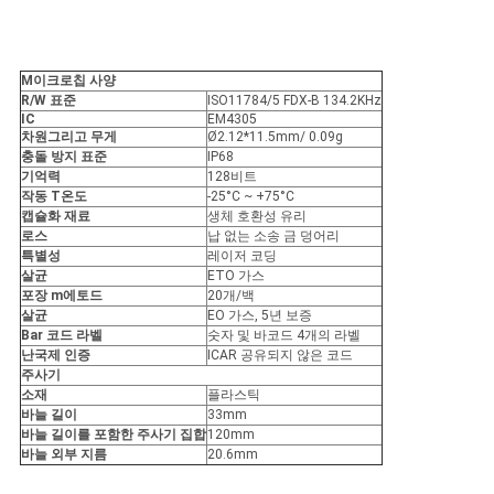
사
이
M
이크로칩 사양
R/W 표준
ISO11784/5 FDX-B 134.2KHz
트
IC
EM4305
차원
그리고 무게
Ø2.12*11.5mm/ 0.09g
맵
충돌 방지 표준
IP68
기억력
128비트
작동 T
온도
-25°C ~ +75°C
캡슐화 재료
생체 호환성 유리
PRIVACY
로스
납 없는 소송 금 덩어리
특별성
레이저 코딩
POLICY
살균
ETO 가스
포장 m
에토드
20개/백
살균
EO 가스, 5년 보증
B
ar 코드 라벨
숫자 및 바코드 4개의 라벨
난
국제 인증
ICAR 공유되지 않은 코드
주사기
소재
플라스틱
바늘 길이
33mm
바늘 길이를 포함한 주사기 집합
120mm
바늘 외부 지름
20.6mm