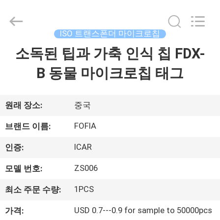
supplier.
Copyright
©
2017
-
ISO 트랜스폰더 마이크로칩
2026
Wuxi
Fofia
소독된 팁과 가축 인식 칩 FDX-
집
Technology
Co.,
Ltd.
B 동물 마이크로칩 태그
All
Rights
제
Reserved.
품
원래 장소:
중국
FOFIA
브랜드 이름:
동
ICAR
인증:
영
ZS006
모델 번호:
상
1PCS
최소 주문 수량:
USD 0.7---0.9 for sample to 50000pcs
가격:
우