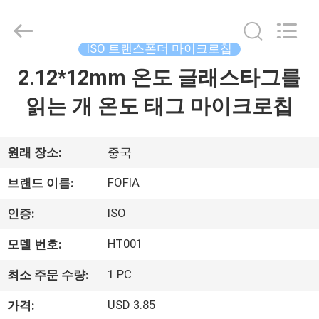
supplier.
Copyright
©
2017
-
ISO 트랜스폰더 마이크로칩
2026
Wuxi
Fofia
2.12*12mm 온도 글래스타그를
집
Technology
Co.,
Ltd.
읽는 개 온도 태그 마이크로칩
All
Rights
제
Reserved.
품
원래 장소:
중국
FOFIA
브랜드 이름:
동
ISO
인증:
영
HT001
모델 번호:
상
1 PC
최소 주문 수량:
USD 3.85
가격:
우