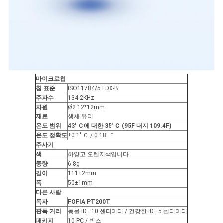
마이크로칩
칩 표준
ISO11784/5 FDX-B
주파수
134.2KHz
차원
Ø2.12*12mm
재료
생체 유리
온도 범위
43' Ｃ에 대한 35' Ｃ (95F 내지 109.4F)
온도 정확도
±0.1' Ｃ / 0.18' Ｆ
주사기
색
하얗고 오렌지색입니다
중량
6.8g
길이
111±2mm
폭
50±1mm
다른 사람
독자
FOFIA PT200T
판독 거리
동물 ID : 10 센티미터 / 건강한 ID : 5 센티미터
패키지
10 PC / 박스