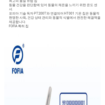
최고의 품질 유럽 칩
스
동물 건강을 판단함에 있어 동물의 체온을 느끼기 위한 온도 센
서.
포피아 기술 독자 PT200T와 연결되어 HT001 기온 칩은 동물적
인
현명한 사육, 건강 상태 관리와 동물적 식별에서 완전한 해결책을
제공합니다.
FOFIA 특허 칩
용
문
을
요
구
하
세
요