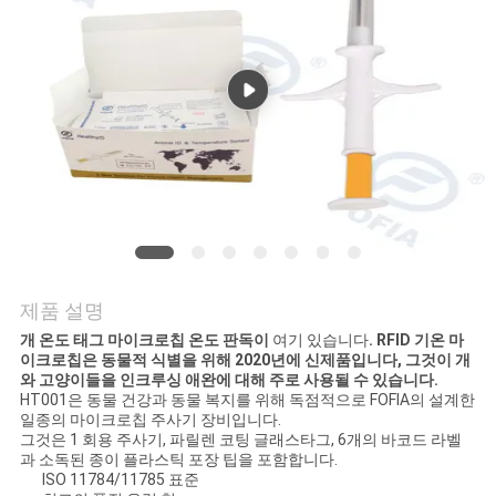
품
질
관
리
연
락
주
제품 설명
세
개 온도 태그 마이크로칩 온도 판독이
여기 있습니다
. RFID 기온 마
이크로칩은 동물적 식별을 위해 2020년에 신제품입니다, 그것이 개
요
와 고양이들을 인크루싱 애완에 대해 주로 사용될 수 있습니다.
HT001은 동물 건강과 동물 복지를 위해 독점적으로 FOFIA의 설계한
일종의 마이크로칩 주사기 장비입니다.
그것은 1 회용 주사기, 파릴렌 코팅 글래스타그, 6개의 바코드 라벨
뉴
과 소독된 종이 플라스틱 포장 팁을 포함합니다.
ISO 11784/11785 표준