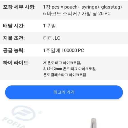
리
포장 세부 사항:
1장 pcs = pouch+ syringe+ glasstag+
6 바코드 스티커 / 가방 당 20 PC
에
배달 시간:
1-7 일
대
지불 조건:
티티, LC
하
공급 능력:
1주일에 100000 PC
여
,
하이 라이트:
개 온도 태그 마이크로칩
,
2.12*12mm 온도 태그 마이크로칩
공
온도 글래스타그 마이크로칩
장
최고의 가격
여
행