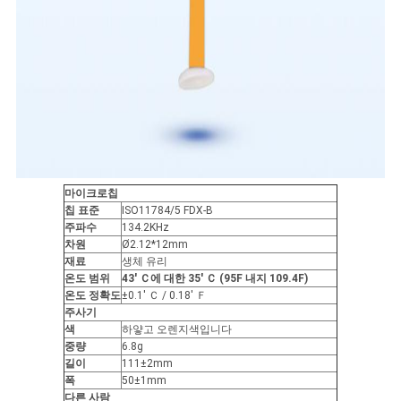
마이크로칩
칩 표준
ISO11784/5 FDX-B
주파수
134.2KHz
차원
Ø2.12*12mm
재료
생체 유리
온도 범위
43' Ｃ에 대한 35' Ｃ (95F 내지 109.4F)
온도 정확도
±0.1' Ｃ / 0.18' Ｆ
주사기
색
하얗고 오렌지색입니다
중량
6.8g
길이
111±2mm
폭
50±1mm
다른 사람