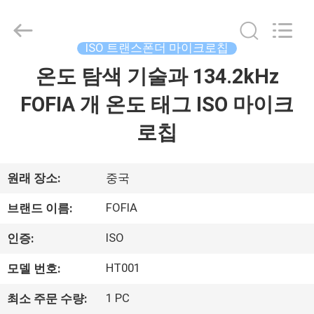
supplier.
Copyright
©
2017
-
ISO 트랜스폰더 마이크로칩
2026
Wuxi
Fofia
온도 탐색 기술과 134.2kHz
집
Technology
Co.,
Ltd.
FOFIA 개 온도 태그 ISO 마이크
All
Rights
제
Reserved.
로칩
품
원래 장소:
중국
동
FOFIA
브랜드 이름:
영
ISO
인증:
상
HT001
모델 번호:
1 PC
최소 주문 수량:
우