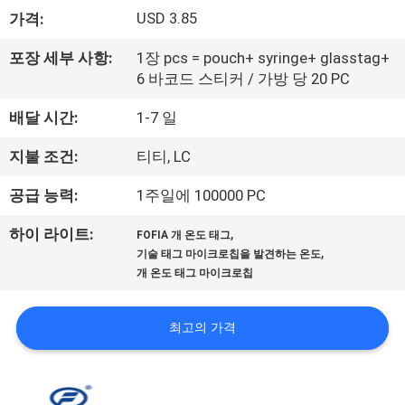
USD 3.85
가격:
리
에
포장 세부 사항:
1장 pcs = pouch+ syringe+ glasstag+
6 바코드 스티커 / 가방 당 20 PC
대
배달 시간:
1-7 일
하
지불 조건:
티티, LC
여
공급 능력:
1주일에 100000 PC
공
,
하이 라이트:
FOFIA 개 온도 태그
,
기술 태그 마이크로칩을 발견하는 온도
장
개 온도 태그 마이크로칩
여
최고의 가격
행