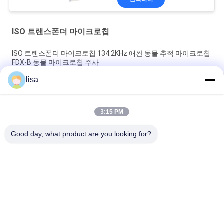
ISO 트랜스폰더 마이크로칩
ISO 트랜스폰더 마이크로칩 134.2KHz 애완 동물 추적 마이크로칩
FDX-B 동물 마이크로칩 주사
lisa
가축 마이크로칩 주사 가능한 자동응답기를 위한 ISO 표준 마이크
로칩 전파 식별 태그 주사 가능한 칩 동물 마이크로칩 주사기
3:15 PM
동물 추적용 임플란테블 마이크로칩 태그 유니버설 EO 살균 15자
리 번호
Good day, what product are you looking for?
모든
ISO 트랜스폰더 마이
동물성 ID 마이크로
크로칩
칩
애완 동물 ID 마이크
가축 귀 꼬리표
로칩