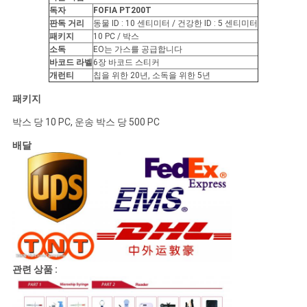
독자
FOFIA PT200T
판독 거리
동물 ID : 10 센티미터 / 건강한 ID : 5 센티미터
패키지
10 PC / 박스
소독
EO는 가스를 공급합니다
바코드 라벨
6장 바코드 스티커
개런티
칩을 위한 20년, 소독을 위한 5년
패키지
박스 당 10 PC, 운송 박스 당 500 PC
배달
관련 상품 :