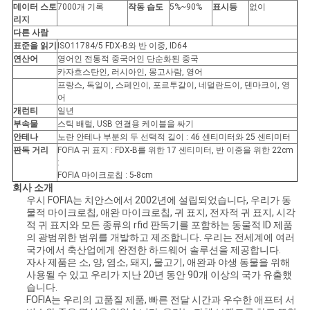
데이터 스토
7000개 기록
작동 습도
5%~90%
표시등
없이
리지
다른 사람
표준을 읽기
ISO11784/5 FDX-B와 반 이중, ID64
연산어
영어인 전통적 중국어인 단순화된 중국
카자흐스탄인, 러시아인, 몽고사람, 영어
프랑스, 독일이, 스페인이, 포르투갈이, 네덜란드이, 덴마크이, 영
어
개런티
일년
부속물
스틱 배럴, USB 연결용 케이블을 싸기
안테나
노란 안테나 부분의 두 선택적 길이 : 46 센티미터와 25 센티미터
판독 거리
FOFIA 귀 표지 : FDX-B를 위한 17 센티미터, 반 이중을 위한 22cm
:
FOFIA 마이크로칩 : 5-8cm
회사 소개
우시 FOFIA는 치안스에서 2002년에 설립되었습니다, 우리가 동
물적 마이크로칩, 애완 마이크로칩, 귀 표지, 전자적 귀 표지, 시각
적 귀 표지와 모든 종류의 rfid 판독기를 포함하는 동물적 ID 제품
의 광범위한 범위를 개발하고 제조합니다. 우리는 전세계에 여러
국가에서 축산업에게 완전한 하드웨어 솔루션을 제공합니다.
자사 제품은 소, 양, 염소, 돼지, 물고기, 애완과 야생 동물을 위해
사용될 수 있고 우리가 지난 20년 동안 90개 이상의 국가 유출했
습니다.
FOFIA는 우리의 고품질 제품, 빠른 전달 시간과 우수한 애프터 서