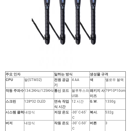
주요 인자
일하는 방식
생성물 규격
CPU
팔(STM32)
전원 공급
4 AA
색
옐로우 블랙
기
작동 주파수
134.2KHz/125KHz
통신 모드
블루투스와
패키지 사
79*10*10cm
USB
이즈
스크린
128*32 OLED
연속 작업
12 시간
G.W.
1330g
식 시간
시스템 클럭
내장식
저장 온도
-30' C-65'
북서.
532g
Ｃ
버저
내장식
작동 온도
-30' C-50'
버튼
3
Ｃ