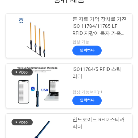
큰 자료 기억 장치를 가진
ISO 11784/11785 LF
RFID 지팡이 독자 가축
꼬리표 독자
협상 가능
연락하다
ISO11784/5 RFID 스틱
리더
협상 가능 MOQ:1
연락하다
안드로이드 RFID 스티커
리더