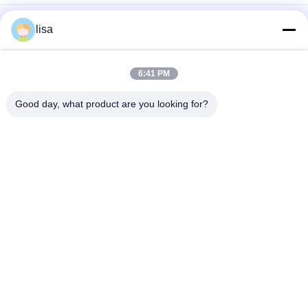
동물성 전자 귀 꼬리표를 위한 소형 휴대용 RFID 지팡이 독자
lisa
전문 가축 RFID 태그 리더 PT290 OLED 디스플레이 데이터 저장
장치
6:41 PM
128 * 32 OLED 스크린을 가진 휴대용 RFID 지팡이 독자 동물성 ID
Good day, what product are you looking for?
모든
ISO 트랜스폰더 마이
동물성 ID 마이크로
크로칩
칩
애완 동물 ID 마이크
가축 귀 꼬리표
로칩
전자 귀 꼬리표
Rfid 귀 꼬리표
RFID 마이크로칩 스
RFID 지팡이 독자
캐너