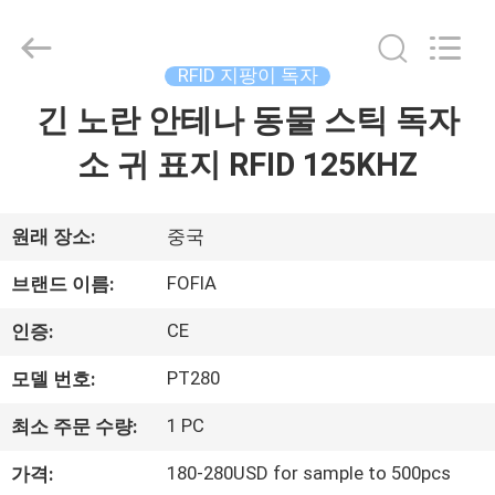
supplier.
Copyright
©
2017
-
RFID 지팡이 독자
2026
Wuxi
Fofia
긴 노란 안테나 동물 스틱 독자
집
Technology
Co.,
Ltd.
소 귀 표지 RFID 125KHZ
All
Rights
제
Reserved.
품
원래 장소:
중국
FOFIA
브랜드 이름:
동
CE
인증:
영
PT280
모델 번호:
상
1 PC
최소 주문 수량:
180-280USD for sample to 500pcs
가격:
우