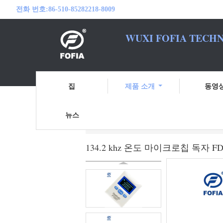
전화 번호:
86-510-85282218-8009
WUXI FOFIA TECHN
여러분의 RFID
집
제품 소개
동영
뉴스
홈
제품 소개
동물성 마이크로칩 스
134.2 khz 온도 마이크로칩 독자 FDX