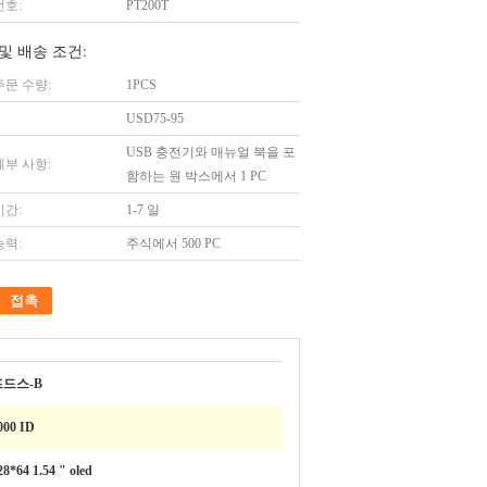
번호:
PT200T
및 배송 조건:
주문 수량:
1PCS
USD75-95
USB 충전기와 매뉴얼 북을 포
세부 사항:
함하는 원 박스에서 1 PC
시간:
1-7 일
능력:
주식에서 500 PC
접촉
프드스-B
000 ID
28*64 1.54 " oled