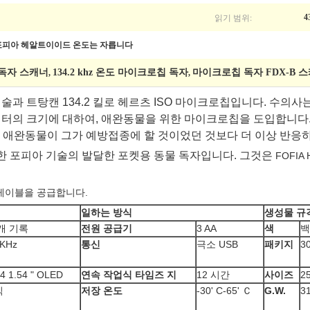
읽기 범위:
4
-B와 포피아 헤알트이이드 온도는 자릅니다
칩 독자 스캐너
134.2 khz 온도 마이크로칩 독자
마이크로칩 독자 FDX-B 
,
,
 기술과 트탕캔 134.2 킬로 헤르츠 ISO 마이크로칩입니다. 수의
미터의 크기에 대하여, 애완동물을 위한 마이크로칩을 도입합니다
 애완동물이 그가 예방접종에 할 것이었던 것보다 더 이상 반응하
 위한 포피아 기술의 발달한 포켓용 동물 독자입니다. 그것은
FOFIA 
 케이블을 공급합니다.
일하는 방식
생성물 규
0개 기록
전원 공급기
3 AA
색
백
2KHz
통신
극소 USB
패키지
3
4 1.54 " OLED
연속 작업식 타임즈 지
12 시간
사이즈
2
식
저장 온도
-30' C-65' Ｃ
G.W.
3