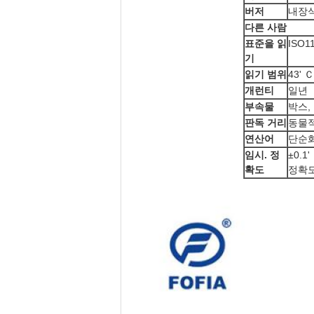
버저
내장
다른 사람
표준을 읽
ISO
기
읽기 범위
43' 
개런티
일년
부속물
박스,
판독 거리
동물적
연산어
단순화
임시. 정
±0.1
확도
정확도 