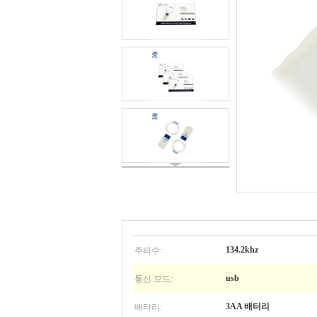
주파수:
134.2khz
통신 모드:
usb
배터리:
3AA 배터리