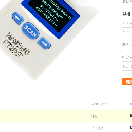
모델 
결제 
최소 
가격:
포장 
배달 
공급 
RFID 읽기:
메모리:
1
스크린:
1