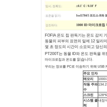
임시. 정확도:
±0.1' Ｃ / 0.18' Ｆ
표준을 읽기:
Iso11784/5 프드스
강조하다:
1000 ID 마이크로
FOFIA 온도 칩 판독기는 온도 감지
동물의 피부의 표면의 밑에 12 밀리
몇 초 정도의 시간이 소요되고 당신의
PT200T는 동물 ID와 온도 판독을
읽습니다
마이크로칩과 온도를
.
우리는 정보를 PC로 이송하기 위해 USB
주요 인자
메모리
100
작동 주파
134.
수
스크린
128*6
시스템 클
내장
럭