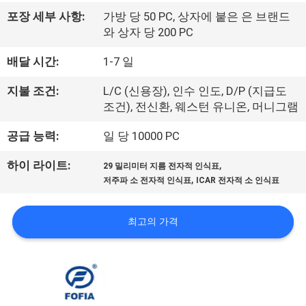
리
포장 세부 사항:
가방 당 50 PC, 상자에 붙은 은 브랜드
와 상자 당 200 PC
에
배달 시간:
1-7 일
대
지불 조건:
L/C (신용장), 인수 인도, D/P (지급도
하
조건), 전신환, 웨스턴 유니온, 머니그램
여
공급 능력:
일 당 10000 PC
,
하이 라이트:
29 밀리미터 지름 전자적 인식표
공
,
저주파 소 전자적 인식표
ICAR 전자적 소 인식표
장
최고의 가격
여
행