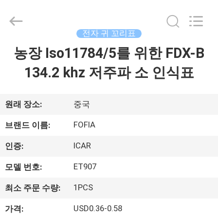
supplier.
Copyright
©
2017
-
전자 귀 꼬리표
2026
Wuxi
Fofia
농장 Iso11784/5를 위한 FDX-B
집
Technology
Co.,
Ltd.
134.2 khz 저주파 소 인식표
All
Rights
제
Reserved.
품
원래 장소:
중국
FOFIA
브랜드 이름:
동
ICAR
인증:
영
ET907
모델 번호:
상
1PCS
최소 주문 수량:
USD0.36-0.58
가격:
우