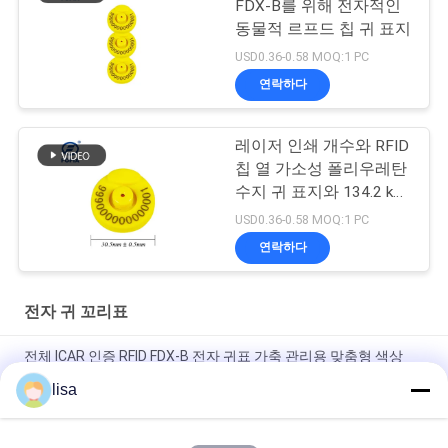
FDX-B를 위해 전자적인
동물적 르프드 칩 귀 표지
USD0.36-0.58 MOQ:1 PC
연락하다
레이저 인쇄 개수와 RFID
칩 열 가소성 폴리우레탄
수지 귀 표지와 134.2 khz
FDX-B 캐틀 택
USD0.36-0.58 MOQ:1 PC
연락하다
전자 귀 꼬리표
전체 ICAR 인증 RFID FDX-B 전자 귀표 가축 관리용 맞춤형 색상
134.2 KHz 동물 식별 태그 (소, 양, 염소, 돼지용)
lisa
가축용 방수 전자 귀 태그 및 동물 관리용 장기 사용