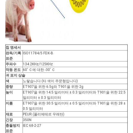
칩 명세서
판독/기록
ISO11784/5 FDX-B
표준
주파수
134.2KHz/125KHz
작동 온도
60' Ｃ에 대한 -30' Ｃ
귀 표지 상술
색
노랗습니다 (타 색이 주문형입니다)
중량
ET907을 위한 6.5g와 T901을 위한 2g
높이
ET907을 위한 14.5 밀리미터 ± 0.3 밀리미터와 T901을 위한 22.5
밀리미터 ± 0.3 밀리미터
지름
ET907을 위한 30.5 밀리미터 ± 0.5 밀리미터와 T901을 위한 28 ±
0.5 밀리미터
재료
PEUR (폴리에테르 우레탄)
긴장
350N
충돌방지
IEC 68-2-27
표준