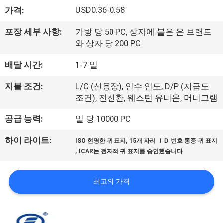
USD0.36-0.58
가격:
리
에
포장 세부 사항:
가방 당 50 PC, 상자에 붙은 은 브랜드
와 상자 당 200 PC
대
배달 시간:
1-7 일
하
지불 조건:
L/C (신용장), 인수 인도, D/P (지급도
여
조건), 전신환, 웨스턴 유니온, 머니그램
공급 능력:
일 당 10000 PC
공
,
하이 라이트:
ISO 현명한 귀 표지
15개 자리 ＩＤ 번호 통증 귀 표지
장
,
ICAR는 전자적 귀 표지를 승인했습니다
여
최고의 가격
행