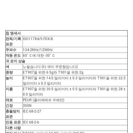
칩 명세서
판독/기록
ISO11784/5 FDX-B
표준
주파수
134.2KHz/125KHz
작동 온도
60' Ｃ에 대한 -30' Ｃ
귀 표지 상술
색
노랗습니다 (타 색이 주문형입니다)
중량
ET907을 위한 6.5g와 T901을 위한 2g
높이
ET907을 위한 14.5 밀리미터 ± 0.3 밀리미터와 T901을 위한 22.5
밀리미터 ± 0.3 밀리미터
지름
ET907을 위한 30.5 밀리미터 ± 0.5 밀리미터와 T901을 위한 28 ±
0.5 밀리미터
재료
PEUR (폴리에테르 우레탄)
긴장
350N
충돌방지
IEC 68-2-27
표준
진동 표준
IEC 68-2-6
다른 사람