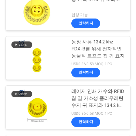
협상 가능
연락하다
농장 사용 134.2 khz
FDX-B를 위해 전자적인
동물적 르프드 칩 귀 표지
USD0.36-0.58 MOQ:1 PC
연락하다
레이저 인쇄 개수와 RFID
칩 열 가소성 폴리우레탄
수지 귀 표지와 134.2 khz
FDX-B 캐틀 택
USD0.36-0.58 MOQ:1 PC
연락하다