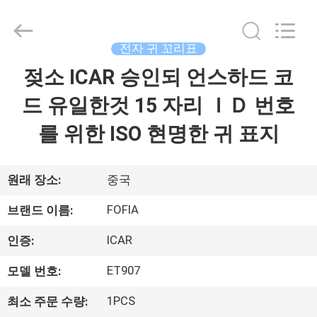
supplier.
Copyright
©
2017
-
전자 귀 꼬리표
2026
Wuxi
Fofia
젖소 ICAR 승인되 언스하드 코
집
Technology
Co.,
Ltd.
드 유일한것 15 자리 ＩＤ 번호
All
Rights
제
Reserved.
를 위한 ISO 현명한 귀 표지
품
원래 장소:
중국
동
FOFIA
브랜드 이름:
영
ICAR
인증:
상
ET907
모델 번호:
1PCS
최소 주문 수량:
우