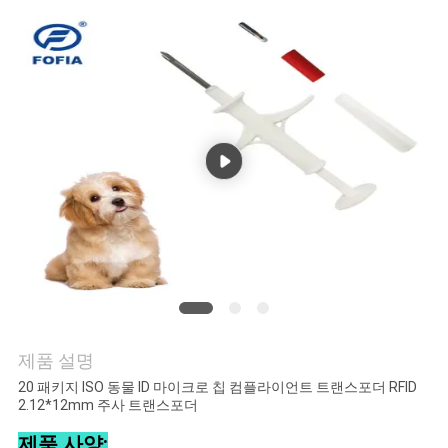
품
질
관
리
연
락
주
세
요
제품 설명
20 패키지 ISO 동물 ID 마이크로 칩 컴플라이언트 트랜스포더 RFID
2.12*12mm 주사 트랜스포더
뉴
제품 사양: