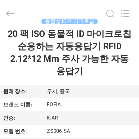
supplier.
Copyright
©
2017
-
동물성 ID 마이크로칩
2026
Wuxi
Fofia
20 팩 ISO 동물적 ID 마이크로칩
집
Technology
Co.,
Ltd.
순응하는 자동응답기 RFID
All
Rights
제
Reserved.
2.12*12 Mm 주사 가능한 자동
품
응답기
동
원래 장소:
우시, 중국
영
FOFIA
브랜드 이름:
상
ICAR
인증:
ZS006-SA
모델 번호:
우