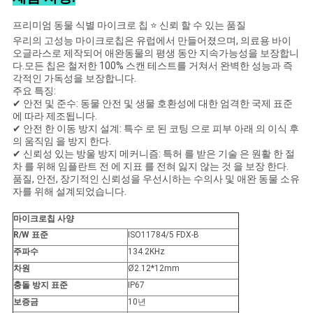
스
프리미엄 동물 식별 마이크로 칩 ⭐ 신뢰 할 수 있는 품질
우리의 고성능 마이크로칩은 유럽에서 만들어졌으며, 의료용 바이
인
오글라스로 제작되어 애완동물의 평생 동안 지속가능성을 보장합니
다.모든 칩은 철저한 100% 스캔 테스트를 거쳐서 완벽한 성능과 즉
각적인 가독성을 보장합니다.
용
주요 특징:
✔ 안전 및 준수: 동물 안전 및 생물 호환성에 대한 엄격한 국제 표준
문
에 따라 제조됩니다.
✔ 안전 한 이동 방지 설계: 특수 로 된 코팅 으로 피부 아래 의 이식 후
을
의 움직임 을 방지 한다.
✔ 신뢰성 있는 방울 방지 메커니즘: 특허 를 받은 기술 은 원활 한 절
요
차 를 위해 임플란트 전 에 지표 를 전혀 잃지 않는 것 을 보장 한다.
품질, 안전, 장기적인 신뢰성을 우선시하는 수의사 및 애완 동물 소유
자를 위해 설계되었습니다.
구
마이크로칩 사양
하
R/W 표준
ISO11784/5 FDX-B
세
주파수
134.2KHz
차원
Ø2.12*12mm
요
충돌 방지 표준
IP67
보증금
10년