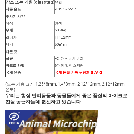
장소 또는 기원 (glasstag)
유럽
사
작동 온도
-10°C ~ 65°C
이
주사기 사양
색상
흰색
트
무게
60.86g
길이가
111±2mm
맵
너비
50±1mm
다른 것
살균
EO 가스, 5년 보증
PRIVACY
바코드 라벨
6개의 접착 스티커
POLICY
국제 인증
국제 동물 기록 위원회 (ICAR)
(모든 가용 크기: 1.25*8mm, 1.4*8mm, 2.12*12mm, 2.12*12mm +
온도)
우리는 항상 반려동물과 동물들에게 좋은 품질의 마이크로
칩을 공급하는데 헌신하고 있습니다.