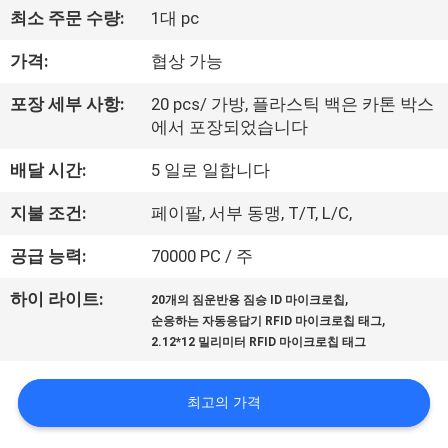
최소 주문 수량:
1대 pc
리
가격:
협상 가능
에
대
포장 세부 사항:
20 pcs/ 가방, 플라스틱 백은 카톤 박스
에서 포장되었습니다
하
배달 시간:
5 일로 일합니다
여
지불 조건:
페이팔, 서부 동맹, T/T, L/C,
공
공급 능력:
70000 PC / 주
장
,
하이 라이트:
20개의 짐운반용 짐승 ID 마이크로칩
,
순응하는 자동응답기 RFID 마이크로칩 태그
여
2.12*12 밀리미터 RFID 마이크로칩 태그
행
최고의 가격