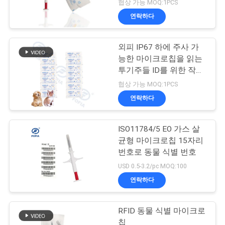
협상 가능 MOQ:1PCS
연락하다
외피 IP67 하에 주사 가
능한 마이크로칩을 읽는
투기주들 ID를 위한 작은
태그
협상 가능 MOQ:1PCS
연락하다
ISO11784/5 EO 가스 살
균형 마이크로칩 15자리
번호로 동물 식별 번호
USD 0.5-3.2/pc MOQ:100
연락하다
RFID 동물 식별 마이크로
칩