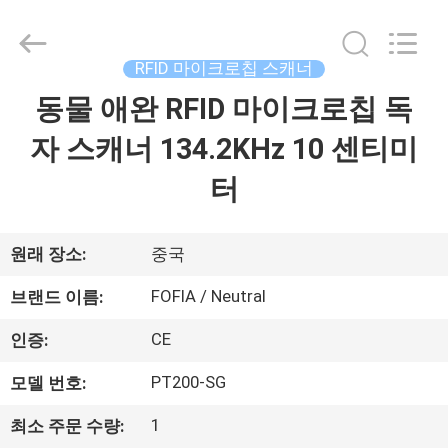
supplier.
Copyright
©
2017
-
RFID 마이크로칩 스캐너
2026
Wuxi
Fofia
동물 애완 RFID 마이크로칩 독
집
Technology
Co.,
Ltd.
자 스캐너 134.2KHz 10 센티미
All
Rights
제
Reserved.
터
품
원래 장소:
중국
동
FOFIA / Neutral
브랜드 이름:
영
CE
인증:
상
PT200-SG
모델 번호:
1
최소 주문 수량:
우