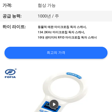
가격:
협상 가능
리
에
공급 능력:
1000년 / 주
대
,
하이 라이트:
동물적 애완 마이크로칩 독자 스캐너
,
134.2KHz 마이크로칩 독자 스캐너
하
10대 센티미터 RFID 마이크로칩 독자 스캐너
여
최고의 가격
공
장
여
행