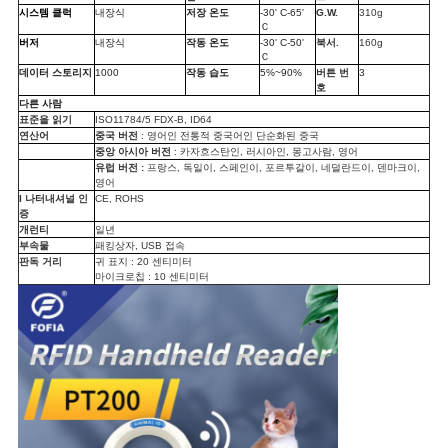
스
시스템 클럭
내장식
저장 온도
-30' C-65'
G.W.
310g
Ｃ
버저
내장식
작동 온도
-30' C-50'
북서.
160g
Ｃ
인
데이터 스토리지
1000
작동 습도
5%~90%
버튼 번
3
호
다른 사람
용
표준을 읽기
ISO11784/5 FDX-B, ID64
연산어
중국 버전
: 영어인 전통적 중국어인 단순화된 중국
중앙 아시아 버전
: 카자흐스탄인, 러시아인,
몽고사람, 영어
문
유럽 버전 :
프랑스, 독일이, 스페인이,
포르투갈이, 네덜란드이,
덴마크이,
영어
을
I
나터내셔널 인
CE, ROHS
증
개런티
일년
요
부속물
패킹상자, USB 접속
판독 거리
귀 표지 :
20 센티미터
구
마이크로칩 :
10 센티미터
하
세
요