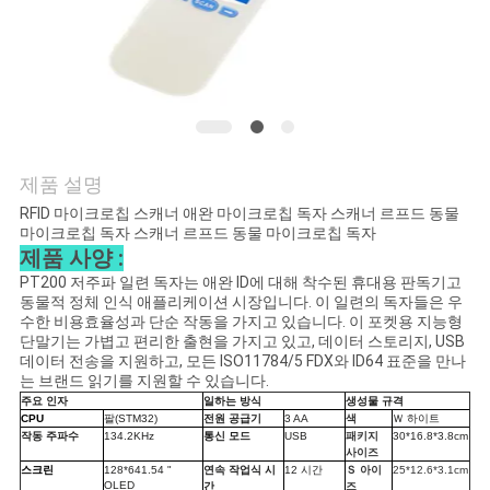
품
질
관
리
제품 설명
연
RFID 마이크로칩 스캐너 애완 마이크로칩 독자 스캐너 르프드 동물
마이크로칩 독자 스캐너 르프드 동물 마이크로칩 독자
락
제품 사양 :
PT200 저주파 일련 독자는 애완 ID에 대해 착수된 휴대용 판독기고
주
동물적 정체 인식 애플리케이션 시장입니다. 이 일련의 독자들은 우
수한 비용효율성과 단순 작동을 가지고 있습니다. 이 포켓용 지능형
세
단말기는 가볍고 편리한 출현을 가지고 있고, 데이터 스토리지, USB
데이터 전송을 지원하고, 모든 ISO11784/5 FDX와 ID64 표준을 만나
요
는 브랜드 읽기를 지원할 수 있습니다.
주요 인자
일하는 방식
생성물 규격
CPU
팔(STM32)
전원 공급기
3 AA
색
Ｗ
하이트
작동 주파수
134.2KHz
통신 모드
USB
패키지
30*16.8*3.8cm
뉴
사이즈
스크린
128*641.54 "
연속 작업식 시
12 시간
Ｓ
아이
25*12.6*3.1cm
OLED
간
즈