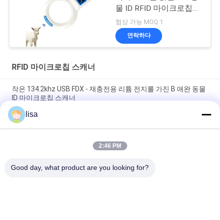
물 ID RFID 마이크로칩
스캐너
협상 가능 MOQ:1
연락하다
RFID 마이크로칩 스캐너
작은 134.2khz USB FDX - 재충전용 리튬 전지를 가진 B 애완 동물
ID 마이크로칩 스캐너
lisa
가축 / 애완 식별을 위한 134.2대 킬로 헤르츠 RFID 마이크로칩 동
물 스캐너
2:46 PM
소형 ICAR는 애완 동물 Rfid 독자 동물성 마이크로칩 읽는
134.2khz LF를 증명했습니다
Good day, what product are you looking for?
모든
ISO 트랜스폰더 마이
동물성 ID 마이크로