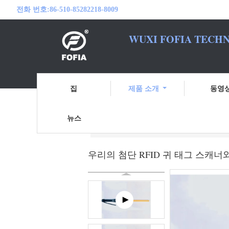
전화 번호:
86-510-85282218-8009
WUXI FOFIA TECHN
여러분의 RFID
집
제품 소개
동영
뉴스
홈
제품 소개
RFID 마이크로칩 스캐
우리의 첨단 RFID 귀 태그 스캐