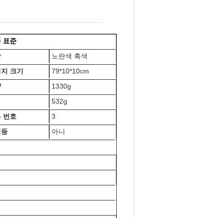
 표준
상
노란색 흑색
지 크기
79*10*10cm
W
1330g
532g
 번호
3
시등
아니