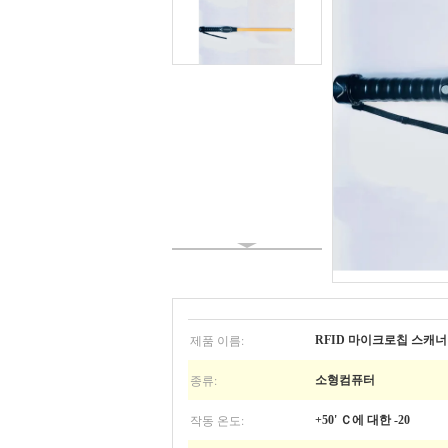
제품 이름:
RFID 마이크로칩 스캐너
종류:
소형컴퓨터
작동 온도:
+50' Ｃ에 대한 -20