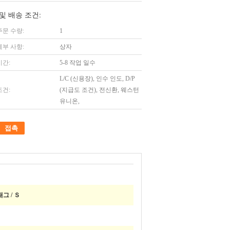
및 배송 조건:
주문 수량:
1
세부 사항:
상자
시간:
5-8 작업 일수
L/C (신용장), 인수 인도, D/P
조건:
(지급도 조건), 전신환, 웨스턴
유니온,
접촉
그 / Ｓ