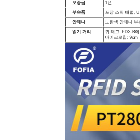
보증금
1년
부속품
포장 스틱 배럴, 
안테나
노란색 안테나 부분의
읽기 거리
귀 태그: FDX-B에 
마이크로칩: 9cm