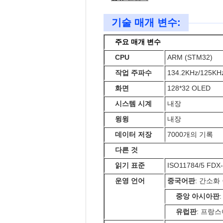
기술 매개 변수:
주요 매개 변수
CPU
ARM (STM32)
작업 주파수
134.2KHz/125KH
화면
128*32 OLED
시스템 시계
내장
윙윙
내장
데이터 저장
7000개의 기록
다른 것
읽기 표준
ISO11784/5 FDX
운영 언어
중국어판
: 간소화
중앙 아시아판
유럽판
: 프랑스