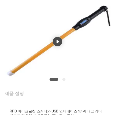
품
질
관
리
연
락
주
제품 설명
세
요
RFID 마이크로칩 스캐너와 USB 인터페이스 양 귀 태그 리더