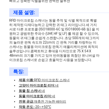
빠르고 정확한 식별을위한 완벽한 솔루션
뉴
제품 설명:
RFID 마이크로칩 스캐너는 동물 추적 및 식별 목적으로 특별
스
히 제작된 다재다능하고 강력한 귀 태그 리더입니다.
세 가지
서로 다른 프로토콜 (ISO18000-6C 및 ISO18000-6B 등) 을 지
원하고 광범위한 주파수 (UHF, HF 및 LF) 를 제공 할 수 있으며,
동물의 귀 태그를 손쉽게 스캔합니다..
초당 500개의 태그까지
인
의 놀라운 판독 속도와 22cm의 긴 판독 거리를 자랑하는 이
스캐너는 동물용 마이크로칩 판독기 애플리케이션에 최적의
용
솔루션입니다.
콤팩트하고 휴대용 디자인으로 75 X 54 X
48mm의 크기를 가지고 있어 반려동물용 최첨단 유니버설 마
문
이크로칩 스캐너로 손쉽고 효율적인 사용을 보장합니다.
을
특징:
제품 이름:
RFID 마이크로칩 스캐너
요
고양이 마이크로칩 리더:
네
구
동물 칩 스캐너:
네
동물 마이크로칩 리더:
네
하
전원 공급:
재충전 가능한 배터리
작동 온도:
-20~+50°C