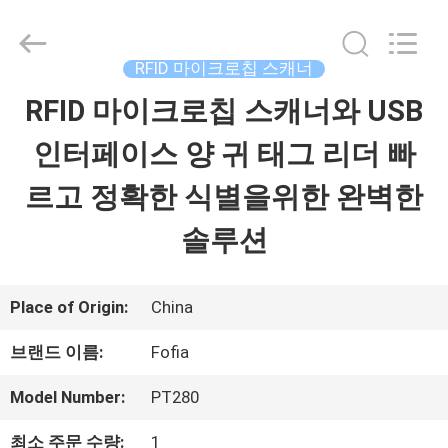
supplier.
Copyright
©
2017
RFID 마이크로칩 스캐너
-
2026
RFID 마이크로칩 스캐너와 USB
집
Wuxi
Fofia
Technology
인터페이스 양 귀 태그 리더 빠
Co.,
Ltd.
제
All
르고 정확한 식별을위한 완벽한
Rights
Reserved.
품
솔루션
동
Place of Origin:
China
영
브랜드 이름:
Fofia
상
Model Number:
PT280
최소 주문 수량:
1