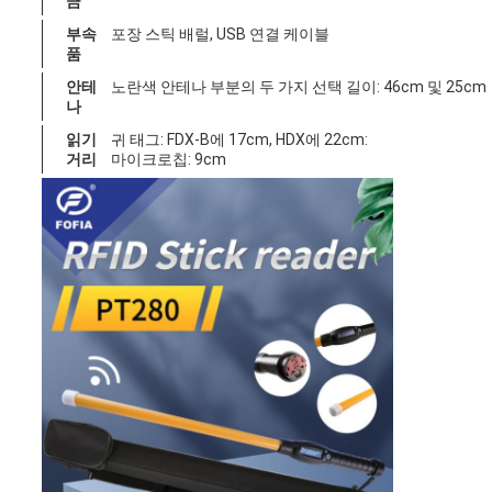
금
부속
포장 스틱 배럴, USB 연결 케이블
품
안테
노란색 안테나 부분의 두 가지 선택 길이: 46cm 및 25cm
나
읽기
귀 태그: FDX-B에 17cm, HDX에 22cm:
거리
마이크로칩: 9cm