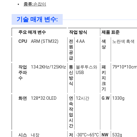
세
종류:
손잡이
요
기술 매개 변수:
주요 매개 변수
작업 방식
제품 표준
사
CPU
ARM (STM32)
전
4 AA
색
노란색 흑색
원
상
이
공
급
트
작업
134.2KHz/125KHz
통
블루투스와
패
79*10*10c
주파
신
USB
키
맵
수
방
지
식
크
기
화면
128*32 OLED
연
12시간
G.W
1330g
PRIVACY
속
작
POLICY
업
시
간
시스
내장
저
-30°C~65°C
NW
532g