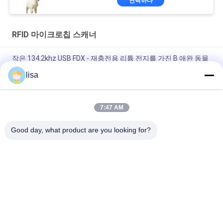
연락하다
RFID 마이크로칩 스캐너
작은 134.2khz USB FDX - 재충전용 리튬 전지를 가진 B 애완 동물
ID 마이크로칩 스캐너
lisa
가축 / 애완 식별을 위한 134.2대 킬로 헤르츠 RFID 마이크로칩 동
물 스캐너
7:47 AM
소형 ICAR는 애완 동물 Rfid 독자 동물성 마이크로칩 읽는
Good day, what product are you looking for?
134.2khz LF를 증명했습니다
모든
ISO 트랜스폰더 마이
동물성 ID 마이크로
크로칩
칩