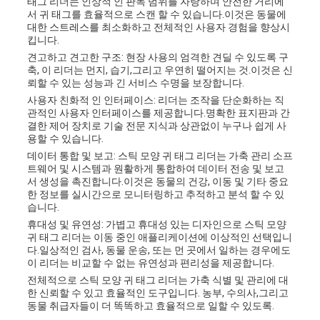
태그 리더는 인상적 인 판독 범위를 자랑하며 안전한 거리에
서 귀 태그를 효율적으로 스캔 할 수 있습니다.
이것은 동물에
대한 스트레스를 최소화하고 전체적인 사용자 경험을 향상시
킵니다.
견고하고 견고한 구조: 현장 사용의 엄격한 견딜 수 있도록 구
축, 이 리더는 먼지, 습기,그리고 우연히 떨어지는 것.
이것은 신
뢰할 수 있는 성능과 긴 서비스 수명을 보장합니다.
사용자 친화적 인 인터페이스: 리더는 조작을 단순화하는 직
관적인 사용자 인터페이스를 제공합니다.
명확한 표지판과 간
결한 제어 장치로 기술 전문 지식과 상관없이 누구나 쉽게 사
용할 수 있습니다.
데이터 통합 및 보고: 스틱 모양 귀 태그 리더는 가축 관리 소프
트웨어 및 시스템과 원활하게 통합하여 데이터 전송 및 보고
서 생성을 촉진합니다.
이것은 동물의 건강, 이동 및 기타 중요
한 정보를 실시간으로 모니터링하고 추적하고 분석 할 수 있
습니다.
휴대성 및 유연성: 가볍고 휴대성 있는 디자인으로 스틱 모양
귀 태그 리더는 이동 중인 애플리케이션에 이상적인 선택입니
다.
일상적인 검사, 동물 운송, 또는 먼 곳에서 일하는 경우에도
이 리더는 비교할 수 없는 유연성과 편리성을 제공합니다.
전체적으로 스틱 모양 귀 태그 리더는 가축 식별 및 관리에 대
한 신뢰할 수 있고 효율적인 도구입니다. 농부, 수의사,그리고
동물 취급자들이 더 똑똑하고 효율적으로 일할 수 있도록.