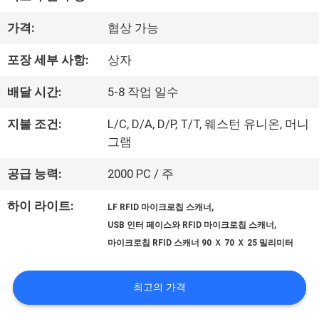
우
가격:
협상 가능
리
포장 세부 사항:
상자
에
배달 시간:
5-8 작업 일수
대
지불 조건:
L/C, D/A, D/P, T/T, 웨스턴 유니온, 머니
하
그램
여
공급 능력:
2000 PC / 주
하이 라이트:
,
공
LF RFID 마이크로칩 스캐너
,
USB 인터 페이스와 RFID 마이크로칩 스캐너
장
마이크로칩 RFID 스캐너 90 Ｘ 70 Ｘ 25 밀리미터
여
최고의 가격
행