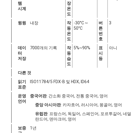
템
장
시계
온
도
윙윙
내장
작
-30°C ~
버
3
동
50°C
튼
온
번
도
호
데이
7000개의 기록
작
5%~90%
표
아니
터
동
시
저장
습
등
도
다른 것
읽기
ISO11784/5 FDX-B 및 HDX, ID64
표준
운영
중국어판
: 간소화 중국어, 전통 중국어, 영어
언어
중앙 아시아판
: 카자흐어, 러시아어, 몽골어, 영어
유럽판
: 프랑스어, 독일어, 스페인어, 포르투갈어, 네덜
란드어, 덴마크어, 영어
보증
1년