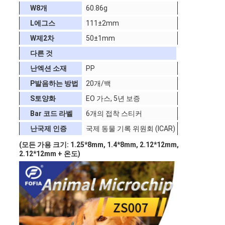
세
W
8개
60.86g
L
에그스
111±2mm
요
W
제2차
50±1mm
다른 것
사
난
엑션 소재
PP
P
발음하는 방법
20개/백
이
S
토양화
EO 가스, 5년 보증
트
B
ar 코드 라벨
6개의 접착 스티커
맵
난
국제 인증
국제 동물 기록 위원회 (ICAR)
(모든 가용 크기: 1.25*8mm, 1.4*8mm, 2.12*12mm,
2.12*12mm + 온도)
PRIVACY
POLICY