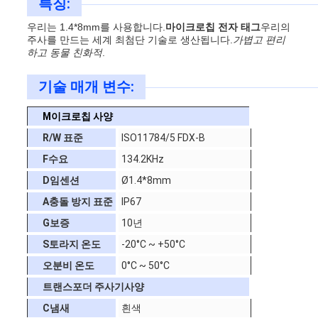
특징:
우리는 1.4*8mm를 사용합니다.
마이크로칩 전자 태그
우리의
뉴
주사를 만드는 세계 최첨단 기술로 생산됩니다.
가볍고 편리
하고 동물 친화적
.
스
기술 매개 변수:
인
M
이크로칩 사양
R/W 표준
ISO11784/5 FDX-B
용
F
수요
134.2KHz
문
D
임센션
Ø1.4*8mm
A
충돌 방지 표준
IP67
을
G
보증
10년
요
S
토라지 온도
-20°C ~ +50°C
구
오
분비 온도
0°C ~ 50°C
트랜스포더 주사기
사양
하
C
냄새
흰색