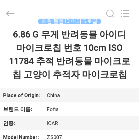
supplier.
Copyright
©
2017
애완 동물 ID 마이크로칩
-
2026
6.86 G 무게 반려동물 아이디
집
Wuxi
Fofia
Technology
마이크로칩 번호 10cm ISO
Co.,
Ltd.
제
All
11784 추적 반려동물 마이크로
Rights
Reserved.
품
칩 고양이 추적자 마이크로칩
동
Place of Origin:
China
영
브랜드 이름:
Fofia
상
인증:
ICAR
Model Number:
ZS007