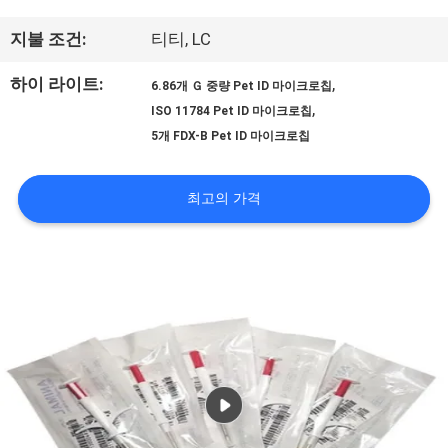
우
지불 조건:
티티, LC
리
하이 라이트:
,
에
6.86개 Ｇ 중량 Pet ID 마이크로칩
,
ISO 11784 Pet ID 마이크로칩
대
5개 FDX-B Pet ID 마이크로칩
하
최고의 가격
여
공
장
여
행