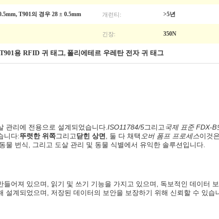
개런티:
.5mm, T901의 경우 28 ± 0.5mm
>5년
긴장:
350N
T901용 RFID 귀 태그
폴리에테르 우레탄 전자 귀 태그
,
도살 관리에 전용으로 설계되었습니다.
ISO11784/5
그리고
국제 표준 FDX-B
습니다:
뚜렷한 위쪽
그리고
닫힌 상면
, 둘 다 채택
오버 폼프 프로세스
이것은
 동물 번식, 그리고 도살 관리 및 동물 식별에서 유익한 솔루션입니다.
만들어져 있으며, 읽기 및 쓰기 기능을 가지고 있으며, 독보적인 데이터 
해 설계되었으며, 저장된 데이터의 보안을 보장하기 위해 신뢰할 수 있습