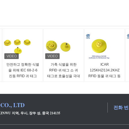
안전하고 정확한 식별
가축 식별을 위한
ICAR
을 위해 IEC 68-2-6
RFID 귀 태그 소 귀
125KHZ/134.2KHZ
진동 RFID 귀 태그
태그로 효율성을 극대
RFID 동물 귀 태그 동
화
물 추적용 전자 RFID
저주파
CO., LTD
전화 번
XINWU 지역, 우시, 장쑤 성, 중국 214135