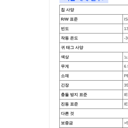
칩 사양
R/W 표준
I
빈도
1
작동 온도
-
귀 태그 사양
색상
노
무게
6.
소재
P
긴장
3
충돌 방지 표준
IE
진동 표준
IE
다른 것
보증금
>