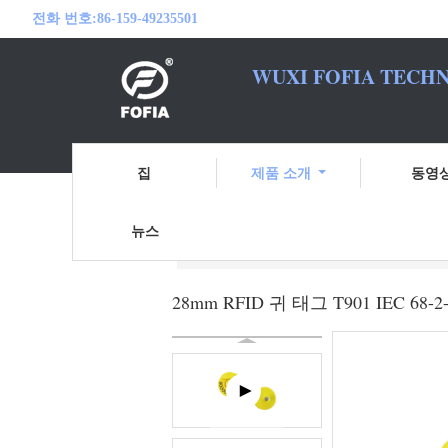
전화 번호:
86-159-49235501
WUXI FOFIA TECHN
여러분의 RFID
집
제품 소개
동영
뉴스
홈
제품 소개
rfid 귀 꼬리표
28mm
28mm RFID 귀 태그 T901 IEC 