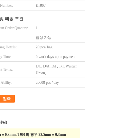
 Number:
ET907
및 배송 조건:
m Order Quantity:
1
협상 가능
ing Details:
20 pcs/ bag
ry Time:
5 work days upon payment
L/C, D/A, D/P, T/T, Western
t Terms:
Union,
Ability:
20000 pcs / day
접촉
레탄)
± 0.3mm, T901의 경우 22.5mm ± 0.3mm