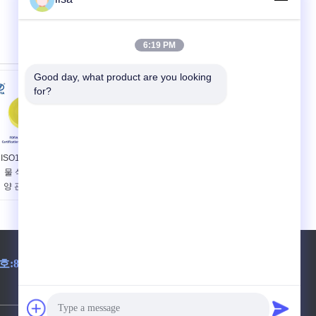
6:19 PM
Good day, what product are you looking 
for?
ISO11784/85 인증 동
RFID 귀 태그 가축 귀
물 식별 태그 - 소 및
태그 첨단 RFID 기술
양 관리를 위한 간편
로 가축 관리 개선
한 솔루션
호:
86-510-85282218-8009