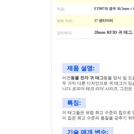
직경:
ET907의 경우 30.5mm ± 0
판독 거리:
17 센티미터
강조하다:
28mm RFID 귀 태그
,
제품 설명:
이건
동물 전자 귀 태그
동물 양식 및 
두 가지 다른 디자인으로 귀 태그가 있
니다.
포피아 테크 리더 시리즈
, 그것은
특징:
이 태그들은 유럽 최고 수준의 칩으로 
이 칩은 최고 수준의 품질을 갖추기 위
기술 매개 변수: