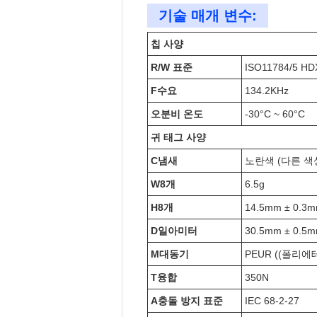
기술 매개 변수:
칩 사양
R/W 표준
ISO11784/5 HD
F
수요
134.2KHz
오
분비 온도
-30°C ~ 60°C
귀 태그 사양
C
냄새
노란색 (다른 색
W
8개
6.5g
H
8개
14.5mm ± 0.3
D
일아미터
30.5mm ± 0.5
M
대동기
PEUR ((폴리에
T
융합
350N
A
충돌 방지 표준
IEC 68-2-27