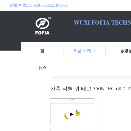
전화 번호:
86-510-85282218-8009
WUXI FOFIA TECHN
여러분의 RFID
집
제품 소개
동영
뉴스
홈
제품 소개
전자 귀 꼬리표
가축 
가축 식별 귀 태그 350N IEC 68-2