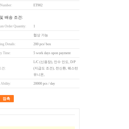
 Number:
ET902
및 배송 조건:
m Order Quantity:
1
협상 가능
ing Details:
200 pcs/ box
ry Time:
5 work days upon payment
L/C (신용장), 인수 인도, D/P
조건:
(지급도 조건), 전신환, 웨스턴
유니온,
Ability:
20000 pcs / day
접촉