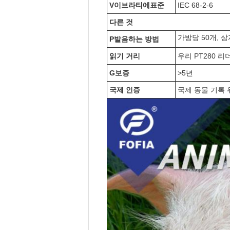
V
이브라티
에
표준
IEC 68-2-6
다른 것
가방당 50개, 상
P
발음하는 방법
읽기 거리
우리 PT280 리
G
보증
>5년
국제 인증
국제 동물 기록 위