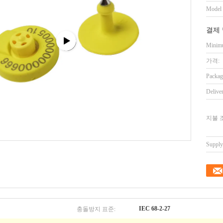
Model
결제 
Minimu
가격:
Packag
Delive
지불 
Supply 
충돌방지 표준:
IEC 68-2-27