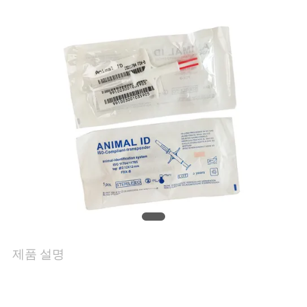
품
질
관
리
연
락
주
제품 설명
세
요