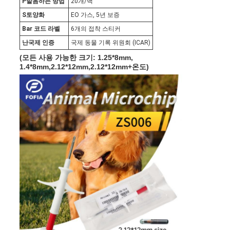
P
발음하는 방법
20개/백
S
토양화
EO 가스, 5년 보증
B
ar 코드 라벨
6개의 접착 스티커
난
국제 인증
국제 동물 기록 위원회 (ICAR)
(모든 사용 가능한 크기: 1.25*8mm,
1.4*8mm,
2.12*12mm,
2.12*12mm+온도)