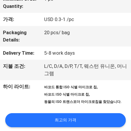
우
Quantity:
리
가격:
USD 0.3-1 /pc
에
Packaging
20 pcs/ bag
대
Details:
하
Delivery Time:
5-8 work days
여
지불 조건:
L/C, D/A, D/P, T/T, 웨스턴 유니온, 머니
그램
공
하이 라이트:
,
바코드 통합 ISO 식별 마이크로 칩
,
바코드 ISO 식별 마이크로 칩
장
동물의 ISO 트랜스포더 마이크로칩을 찾았습니다.
여
최고의 가격
행