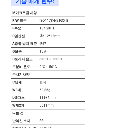
기술 매개 변수:
세
M
이크로칩 사양
요
R/W 표준
ISO11784/5 FDX-B
F
수요
134.2KHz
사
D
임센션
Ø2.12*12mm
A
충돌 방지 표준
IP67
이
G
보증
10년
S
토라지 온도
-20°C ~ +50°C
트
오
분비 온도
0°C ~ 50°C
맵
주사기
사양
C
냄새
흰색
W
8개
60.86g
PRIVACY
L
에그스
111±2mm
W
제2차
50±1mm
POLICY
다른 것
난
엑션 소재
PP