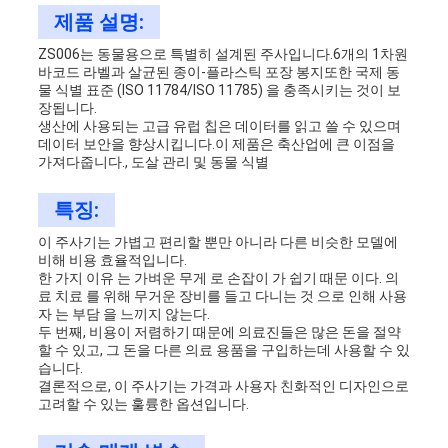
제품 설명:
뉴
ZS006는 동물용으로 특별히 설계된 주사입니다.6개의 1차원
바코드 라벨과 살균된 종이-플라스틱 포장 봉지또한 국제 동
스
물 식별 표준 (ISO 11784/ISO 11785) 을 충족시키는 것이 보
장됩니다.
생산에 사용되는 고급 유럽 칩은 데이터를 읽고 쓸 수 있으며
데이터 보안을 향상시킵니다.이 제품은 축산업에 큰 이점을
인
가져다줍니다., 도살 관리 및 동물 식별
용
특징:
이 주사기는 가볍고 편리할 뿐만 아니라 다른 비슷한 모델에
문
비해 비용 효율적입니다.
한 가지 이유 는 가벼운 무게 로 손잡이 가 쉽기 때문 이다. 의
을
료 치료 를 위해 무거운 장비를 들고 다니는 것 으로 인해 사용
자 는 부담 을 느끼지 않는다.
요
두 번째, 비용이 저렴하기 때문에 의료진들은 많은 돈을 절약
할 수 있고, 그 돈을 다른 의료 용품을 구입하는데 사용할 수 있
습니다.
구
결론적으로, 이 주사기는 가격과 사용자 친화적인 디자인으로
고려할 수 있는 훌륭한 옵션입니다.
하