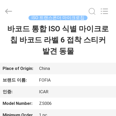
supplier.
Copyright
©
2017
ISO 트랜스폰더 마이크로칩
-
2026
바코드 통합 ISO 식별 마이크로
집
Wuxi
Fofia
Technology
칩 바코드 라벨 6 접착 스티커
Co.,
Ltd.
제
All
발견 동물
Rights
Reserved.
품
Place of Origin:
China
동
브랜드 이름:
FOFIA
영
인증:
ICAR
상
Model Number:
ZS006
Minimum Order
1 pc