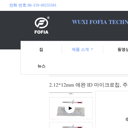
전화 번호:
86-159-49235501
WUXI FOFIA TECHN
여러분의 RFID
집
제품 소개
동영
뉴스
홈
제품 소개
애완 동물 ID 마이크로
2.12*12mm 애완 ID 마이크로