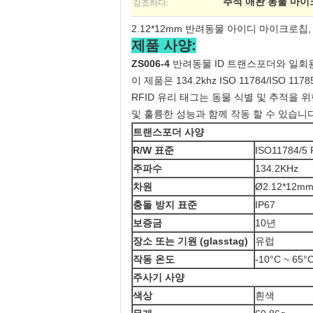
강조하다:
추적 애완 동물 마이
2.12*12mm 반려동물 아이디 마이크로
제품 사양:
ZS006-4
반려동물 ID 트랜스포더와 일회
이 제품은 134.2khz ISO 11784/ISO 1
RFID 유리 태그는 동물 식별 및 추적을 위
및 훌륭한 성능과 함께 작동 할 수 있습니다
트랜스포더 사양
R/W 표준
ISO11784/5
주파수
134.2KHz
차원
Ø2.12*12m
충돌 방지 표준
IP67
보증금
10년
장소 또는 기원 (glasstag)
유럽
작동 온도
-10°C ~ 65°
주사기 사양
색상
흰색