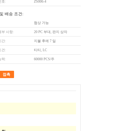
번호:
ZS006-4
및 배송 조건:
협상 가능
세부 사항:
20 PC 부대, 판지 상자
시간:
지불 후에 7 일
조건:
티티, LC
능력:
60000 PCS/주
접촉