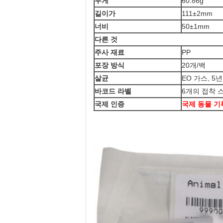
무게
60.86g
길이가
111±2mm
너비
50±1mm
다른 것
주사 재료
PP
포장 방식
20개/백
살균
EO 가스, 5
바코드 라벨
6개의 접착 
국제 인증
국제 동물 기록