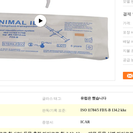
모델 
결제 
가격:
포장 
배달 
지불 
공급 
글라스 태그:
유럽은 했습니다
판독/기록 표준:
ISO 11784/5 FDX-B 134.2 khz
증명서:
ICAR