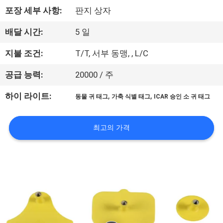
포장 세부 사항:
판지 상자
리
에
배달 시간:
5 일
대
지불 조건:
T/T, 서부 동맹, , L/C
하
공급 능력:
20000 / 주
여
,
,
하이 라이트:
동물 귀 태그
가축 식별 태그
ICAR 승인 소 귀 태그
공
최고의 가격
장
여
행