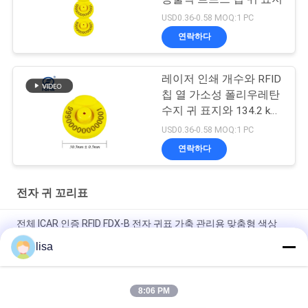
USD0.36-0.58 MOQ:1 PC
연락하다
레이저 인쇄 개수와 RFID
칩 열 가소성 폴리우레탄
수지 귀 표지와 134.2 khz
FDX-B 캐틀 택
USD0.36-0.58 MOQ:1 PC
연락하다
전자 귀 꼬리표
전체 ICAR 인증 RFID FDX-B 전자 귀표 가축 관리용 맞춤형 색상
134.2 KHz 동물 식별 태그 (소, 양, 염소, 돼지용)
lisa
가축용 방수 전자 귀 태그 및 동물 관리용 장기 사용
8:06 PM
전체 ICAR 인증 ET902 맞춤형 TPU RFID 가축 귀표, 레이저 각인
번호, 내구성이 뛰어난 동물 식별 태그, 소, 돼지, 양, 염소 추적용