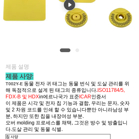
품
질
관
리
연
제품 설명
락
제품 사양:
주
동물 전자 귀 태그는 동물 번식 및 도살 관리를 위
T002Y-E
해 독점적으로 설계 된 태그의 종류입니다.
ISO11784/5,
세
FDX-B 및 HDX
i
n
에르나
국가 표준
ICAR
인증서
이 제품은 시각 및 전자 칩 기능과 결합, 우리는 문자, 숫자
요
및 2 차원 코드를 인쇄 할 수 있습니다뿐만 아니라
남성 부
분
, 하지만 또한 칩을 내장
여성 부분
.
오버 molding 프로세스를 채택, 그것은 방수 및 방출입니
뉴
다.도살 관리 및 동물 식별.
칩 사양