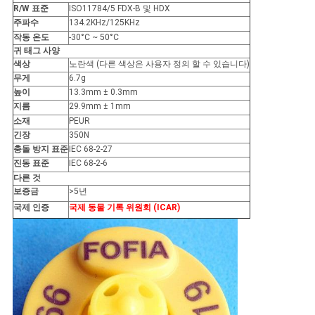
스
R/W 표준
ISO11784/5 FDX-B 및 HDX
주파수
134.2KHz/125KHz
작동 온도
-30°C ~ 50°C
귀 태그 사양
인
색상
노란색 (다른 색상은 사용자 정의 할 수 있습니다)
무게
6.7g
용
높이
13.3mm ± 0.3mm
지름
29.9mm ± 1mm
문
소재
PEUR
긴장
350N
을
충돌 방지 표준
IEC 68-2-27
진동 표준
IEC 68-2-6
요
다른 것
보증금
>5년
구
국제 인증
국제 동물 기록 위원회 (ICAR)
하
세
요