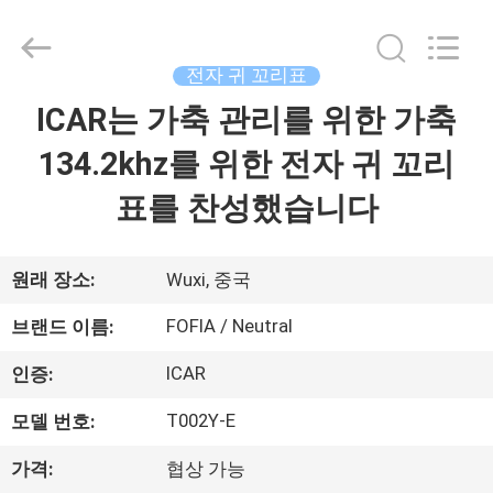
supplier.
Copyright
©
2017
-
전자 귀 꼬리표
2026
Wuxi
Fofia
ICAR는 가축 관리를 위한 가축
집
Technology
Co.,
Ltd.
134.2khz를 위한 전자 귀 꼬리
All
Rights
제
Reserved.
표를 찬성했습니다
품
원래 장소:
Wuxi, 중국
동
FOFIA / Neutral
브랜드 이름:
영
ICAR
인증:
상
T002Y-E
모델 번호:
가격:
협상 가능
우