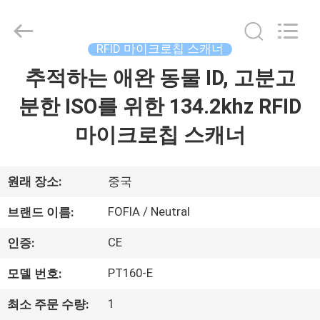
supplier.
Copyright
©
2017
-
RFID 마이크로칩 스캐너
2026
Wuxi
Fofia
추적하는 애완 동물 ID, 고분고
집
Technology
Co.,
Ltd.
분한 ISO를 위한 134.2khz RFID
All
Rights
제
Reserved.
마이크로칩 스캐너
품
원래 장소:
중국
동
FOFIA / Neutral
브랜드 이름:
영
CE
인증:
상
PT160-E
모델 번호:
1
최소 주문 수량:
우