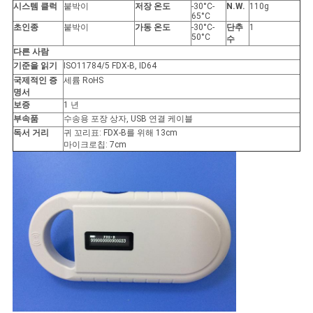
스
시스템 클럭
붙박이
저장 온도
-30°C-
N.W.
110g
65°C
초인종
붙박이
가동 온도
-30°C-
단추
1
50°C
수
인
다른 사람
기준을 읽기
ISO11784/5 FDX-B, ID64
용
국제적인 증
세륨 RoHS
명서
보증
1 년
문
부속품
수송용 포장 상자, USB 연결 케이블
독서 거리
귀 꼬리표: FDX-B를 위해 13cm
을
마이크로칩: 7cm
요
구
하
세
요