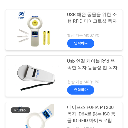
USB 애완 동물을 위한 소
형 RFID 마이크로칩 독자
협상 가능 MOQ:1PC
연락하다
Usb 연결 케이블 Rfid 똑
똑한 독자 동물성 칩 독자
협상 가능 MOQ:1PC
연락하다
데이프스 FOFIA PT200
독자 ID64를 읽는 ISO 동
물 ID RFID 마이크로칩
스캐너