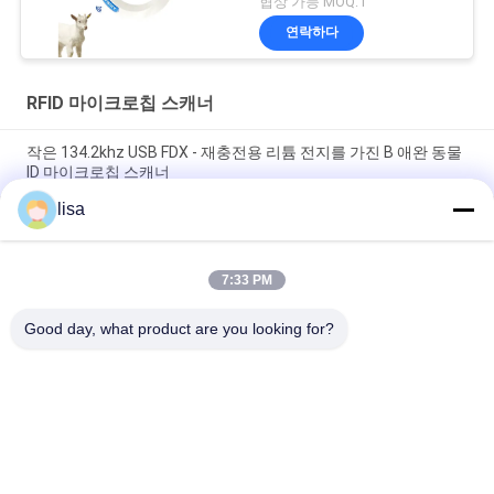
협상 가능 MOQ:1
연락하다
RFID 마이크로칩 스캐너
작은 134.2khz USB FDX - 재충전용 리튬 전지를 가진 B 애완 동물
ID 마이크로칩 스캐너
lisa
가축 / 애완 식별을 위한 134.2대 킬로 헤르츠 RFID 마이크로칩 동
물 스캐너
7:33 PM
소형 ICAR는 애완 동물 Rfid 독자 동물성 마이크로칩 읽는
134.2khz LF를 증명했습니다
Good day, what product are you looking for?
모든
ISO 트랜스폰더 마이
동물성 ID 마이크로
크로칩
칩