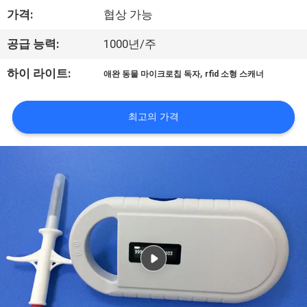
가격:
협상 가능
리
에
공급 능력:
1000년/주
대
,
하이 라이트:
애완 동물 마이크로칩 독자
rfid 소형 스캐너
하
최고의 가격
여
공
장
여
행