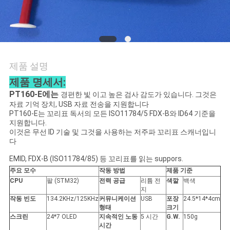
품
질
관
리
제품 설명
제품 명세서:
PT160-E에는
연
경편한 빛 이고 높은 검사 감도가 있습니다. 그것은
자료 기억 장치, USB 자료 전송을 지원합니다
PT160-E는 꼬리표 독서의 모든 ISO11784/5 FDX-B와 ID64 기준을
락
지원합니다.
이것은 무선 ID 기술 및 그것을 사용하는 저주파 꼬리표 스캐너입니
주
다
세
EMID, FDX-B (ISO11784/85) 등 꼬리표를 읽는 suppors.
주요 모수
작동 방법
제품 기준
요
CPU
팔 (STM32)
전력 공급
리튬 전
색깔
백색
지
작동 빈도
134.2KHz/125KHz
커뮤니케이션
USB
포장
24.5*14*4cm
형태
크기
뉴
스크린
24*7 OLED
지속적인 노동
5 시간
G.W.
150g
시간