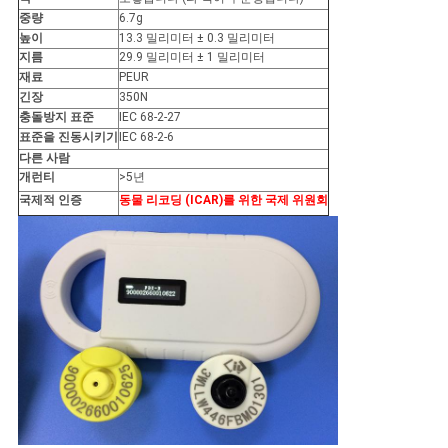
스
중량
6.7g
높이
13.3 밀리미터 ± 0.3 밀리미터
지름
29.9 밀리미터 ± 1 밀리미터
인
재료
PEUR
긴장
350N
용
충돌방지 표준
IEC 68-2-27
표준을 진동시키기
IEC 68-2-6
문
다른 사람
개런티
>5년
을
국제적 인증
동물 리코딩 (ICAR)를 위한 국제 위원회
요
구
하
세
요