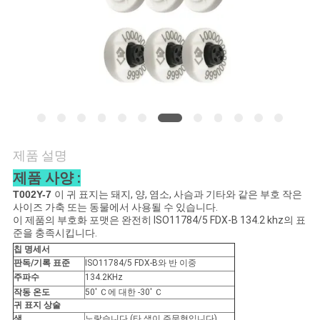
품
질
관
리
연
제품 설명
락
제품 사양 :
주
T002Y-7
이 귀 표지는 돼지, 양, 염소, 사슴과 기타와 같은 부호 작은
사이즈 가축 또는 동물에서 사용될 수 있습니다.
세
이 제품의 부호화 포맷은 완전히 ISO11784/5 FDX-B 134.2 khz의 표
준을 충족시킵니다.
요
칩 명세서
판독/기록 표준
ISO11784/5 FDX-B와 반 이중
주파수
134.2KHz
작동 온도
50' Ｃ에 대한 -30' Ｃ
뉴
귀 표지 상술
색
노랗습니다 (타 색이 주문형입니다)