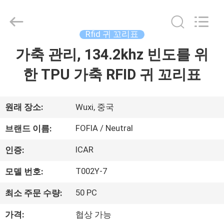
supplier.
Copyright
©
2017
-
Rfid 귀 꼬리표
2026
Wuxi
Fofia
가축 관리, 134.2khz 빈도를 위
집
Technology
Co.,
Ltd.
한 TPU 가축 RFID 귀 꼬리표
All
Rights
제
Reserved.
품
원래 장소:
Wuxi, 중국
FOFIA / Neutral
브랜드 이름:
동
ICAR
인증:
영
T002Y-7
모델 번호:
상
50 PC
최소 주문 수량:
가격:
협상 가능
우