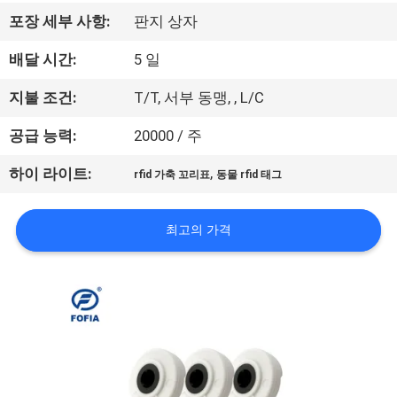
리
포장 세부 사항:
판지 상자
에
배달 시간:
5 일
대
지불 조건:
T/T, 서부 동맹, , L/C
하
공급 능력:
20000 / 주
여
,
하이 라이트:
rfid 가축 꼬리표
동물 rfid 태그
공
최고의 가격
장
여
행