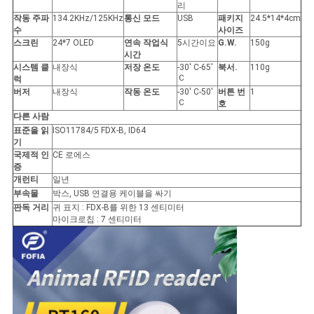
스
리
작동 주파
134.2KHz/125KHz
통신 모드
USB
패키지
24.5*14*4cm
수
사이즈
스크린
24*7 OLED
연속 작업식
5시간이요
G.W.
150g
인
시간
시스템 클
내장식
저장 온도
-30' C-65'
북서.
110g
Ｃ
럭
용
버저
내장식
작동 온도
-30' C-50'
버튼 번
1
Ｃ
호
문
다른 사람
표준을 읽
ISO11784/5 FDX-B, ID64
을
기
국제적 인
CE 로에스
요
증
개런티
일년
구
부속물
박스, USB 연결용 케이블을 싸기
판독 거리
귀 표지 : FDX-B를 위한 13 센티미터
마이크로칩 : 7 센티미터
하
세
요