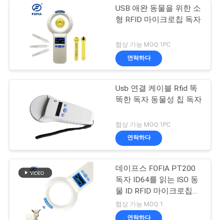
USB 애완 동물을 위한 소
형 RFID 마이크로칩 독자
협상 가능 MOQ:1PC
연락하다
Usb 연결 케이블 Rfid 똑
똑한 독자 동물성 칩 독자
협상 가능 MOQ:1PC
연락하다
데이프스 FOFIA PT200
독자 ID64를 읽는 ISO 동
물 ID RFID 마이크로칩
스캐너
협상 가능 MOQ:1
연락하다