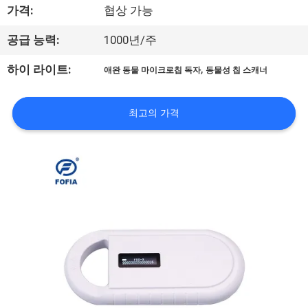
가격:
협상 가능
리
공급 능력:
1000년/주
에
,
하이 라이트:
대
애완 동물 마이크로칩 독자
동물성 칩 스캐너
하
최고의 가격
여
공
장
여
행