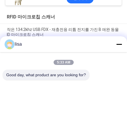
RFID 마이크로칩 스캐너
작은 134.2khz USB FDX - 재충전용 리튬 전지를 가진 B 애완 동물
ID 마이크로칩 스캐너
lisa
가축 / 애완 식별을 위한 134.2대 킬로 헤르츠 RFID 마이크로칩 동
물 스캐너
5:33 AM
소형 ICAR는 애완 동물 Rfid 독자 동물성 마이크로칩 읽는
134.2khz LF를 증명했습니다
Good day, what product are you looking for?
모든
ISO 트랜스폰더 마이
동물성 ID 마이크로
크로칩
칩
애완 동물 ID 마이크
가축 귀 꼬리표
로칩