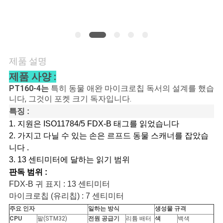
품
질
관
리
제품 설명
제품 사양 :
PT160-4는
특히 동물 애완 마이크로칩 독서의 설계를 했습
연
니다, 그것이 포켓 크기 독자입니다.
락
특징 :
1. 지원은 ISO11784/5 FDX-B 태그를 읽었습니다
주
2. 가지고 다닐 수 있는 손은 르프드 동물 스캐너를 잡았습
니다 .
세
3.
13 센티미터에 달하는 읽기 범위
요
판독 범위 :
FDX-B 귀 표지 : 13 센티미터
마이크로칩 (유리칩) : 7 센티미터
뉴
주요 인자
일하는 방식
생성물 규격
CPU
팔(STM32)
전원 공급기
리튬 배터
색
백색