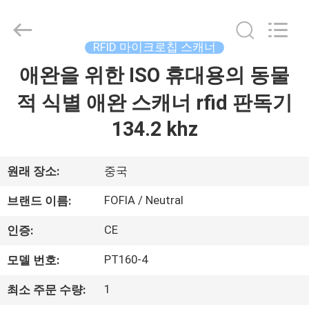
supplier.
Copyright
©
2017
-
RFID 마이크로칩 스캐너
2026
Wuxi
Fofia
애완을 위한 ISO 휴대용의 동물
집
Technology
Co.,
Ltd.
적 식별 애완 스캐너 rfid 판독기
All
Rights
제
Reserved.
134.2 khz
품
원래 장소:
중국
동
FOFIA / Neutral
브랜드 이름:
영
CE
인증:
상
PT160-4
모델 번호:
1
최소 주문 수량:
우